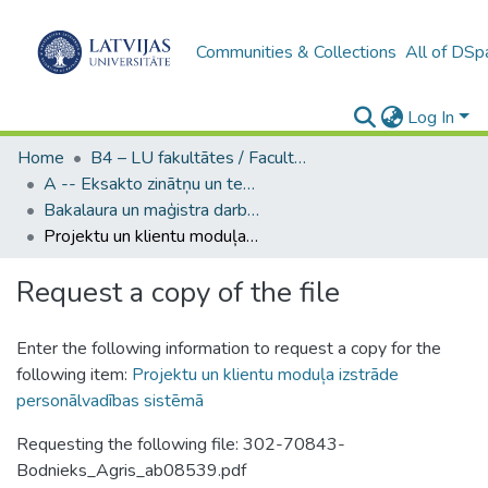
Communities & Collections
All of DSp
Log In
Home
B4 – LU fakultātes / Faculties of the UL
A -- Eksakto zinātņu un tehnoloģiju fakultāte / Faculty of Science and Technology
Bakalaura un maģistra darbi (EZTF) / Bachelor's and Master's theses
Projektu un klientu moduļa izstrāde personālvadības sistēmā
Request a copy of the file
Enter the following information to request a copy for the
following item:
Projektu un klientu moduļa izstrāde
personālvadības sistēmā
Requesting the following file: 302-70843-
Bodnieks_Agris_ab08539.pdf