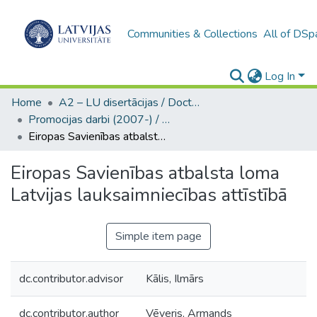
Communities & Collections
All of DSp
Log In
Home
A2 – LU disertācijas / Doctoral theses UL
Promocijas darbi (2007-) / Theses PhD
Eiropas Savienības atbalsta loma Latvijas lauksaimniecības attīstībā
Eiropas Savienības atbalsta loma
Latvijas lauksaimniecības attīstībā
Simple item page
dc.contributor.advisor
Kālis, Ilmārs
dc.contributor.author
Vēveris, Armands