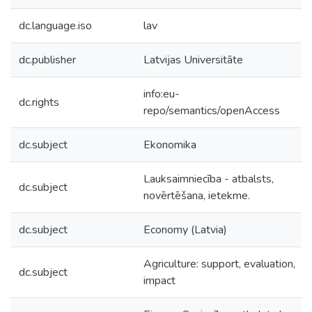
dc.language.iso
lav
dc.publisher
Latvijas Universitāte
info:eu-
dc.rights
repo/semantics/openAccess
dc.subject
Ekonomika
Lauksaimniecība - atbalsts,
dc.subject
novērtēšana, ietekme.
dc.subject
Economy (Latvia)
Agriculture: support, evaluation,
dc.subject
impact