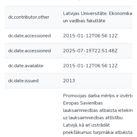
Latvijas Universitāte. Ekonomikas
dc.contributor.other
un vadības fakultāte
dc.date.accessioned
2015-01-12T06:56:12Z
dc.date.accessioned
2025-07-19T22:51:48Z
dc.date.available
2015-01-12T06:56:12Z
dc.date.issued
2013
Promocijas darba mērķis ir izvērtēt
Eiropas Savienības
lauksaimniecības atbalsta ietekmi
uz lauksaimniecības attīstību
Latvijā, kā arī izstrādāt
priekšlikumus turpmākai atbalsta