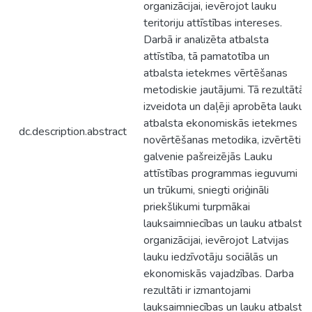
organizācijai, ievērojot lauku
teritoriju attīstības intereses.
Darbā ir analizēta atbalsta
attīstība, tā pamatotība un
atbalsta ietekmes vērtēšanas
metodiskie jautājumi. Tā rezultātā
izveidota un daļēji aprobēta lauku
atbalsta ekonomiskās ietekmes
dc.description.abstract
novērtēšanas metodika, izvērtēti
galvenie pašreizējās Lauku
attīstības programmas ieguvumi
un trūkumi, sniegti oriģināli
priekšlikumi turpmākai
lauksaimniecības un lauku atbalsta
organizācijai, ievērojot Latvijas
lauku iedzīvotāju sociālās un
ekonomiskās vajadzības. Darba
rezultāti ir izmantojami
lauksaimniecības un lauku atbalsta