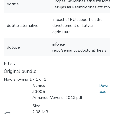
Eiropas Savienības atbalsta loma
dc.title
Latvijas lauksaimniecības attīstībā
Impact of EU support on the
dc.title.alternative
development of Latvian
agriculture
info:eu-
dc.type
repo/semantics/doctoralThesis
Files
Original bundle
Now showing
1 - 1 of 1
Name:
Down
33005-
load
Armands_Veveris_2013.pdf
Size:
2.08 MB