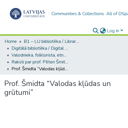
Communities & Collections
All of DSp
Log In
Home
B1 – LU bibliotēka / Library of the UL
Digitālā bibliotēka / Digital library
Valodnieka, folklorista, etnogrāfa, orientālista, LU profesora Pētera Šmita kolekcija / Collection of Pēteris Šmits, linguist, folklorist, ethnographer, orientalist, UL Professor
Raksti par prof. Pēteri Šmitu / Articles about Prof. Pēteris Šmits
Prof. Šmidta “Valodas kļūdas un grūtumi”
Prof. Šmidta “Valodas kļūdas un
grūtumi”