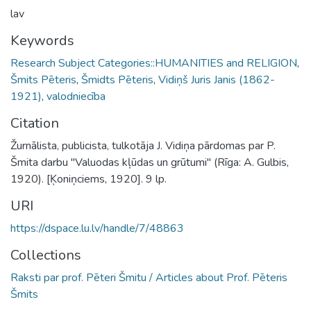
lav
Keywords
Research Subject Categories::HUMANITIES and RELIGION
,
Šmits Pēteris
,
Šmidts Pēteris
,
Vidiņš Juris Janis (1862-
1921)
,
valodniecība
Citation
Žurnālista, publicista, tulkotāja J. Vidiņa pārdomas par P.
Šmita darbu "Valuodas kļūdas un grūtumi" (Rīga: A. Gulbis,
1920). [Ķoniņciems, 1920]. 9 lp.
URI
https://dspace.lu.lv/handle/7/48863
Collections
Raksti par prof. Pēteri Šmitu / Articles about Prof. Pēteris
Šmits