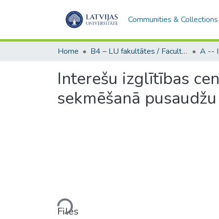
Communities & Collections
Home
B4 – LU fakultātes / Faculties of the UL
Interešu izglītības ce
sekmēšanā pusaudžu
Loading...
Files