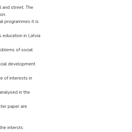
l and street. The
on.
nal programmes it is
 education in Latvia
roblems of social
ocial development
e of interests in
 analysed in the
ster paper are
the intersts