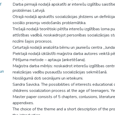
f
Darba pirmajā nodaļā apskatīti ar interešu izglītību saistīti
problēmas Latvijā.
Otrajā nodaļā apskatīts socializācijas jēdziens un definīcij
sociālo prasmju veidošanās problemātika.
Trešajā nodaļā teorētiski pētīta interešu izglītības loma p
attīstības vadībā, noskaidrojot personības socializācijas st
nozīmi šajos procesos.
Ceturtajā nodaļā analizēta bērnu un jauniešu centra „Junda
Piektajā nodaļā izklāstīti maģistra darba autores veiktā pēt
Pētījuma metode – aptauja (anketēšana).
Maģistra darba mērķis: noskaidrot interešu izglītības centr
 un
realizācijas vadību pusaudžu socializācijas sekmēšanā.
Noslēgumā doti secinājumi un ieteikumi.
Sandra Savicka. The possibilities of interests educational 
childrens socialization process at the age of teenagers. Y
Master paper consists of 5 chapters, conlusions, literatur
appendixes.
The choice of the theme and a short description of the pr