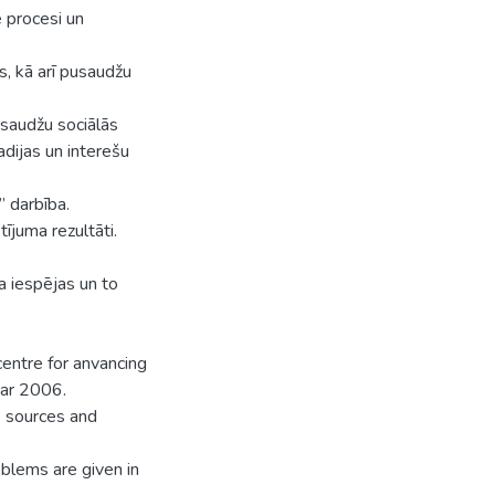
e procesi un
as, kā arī pusaudžu
usaudžu sociālās
adijas un interešu
” darbība.
ījuma rezultāti.
a iespējas un to
centre for anvancing
ear 2006.
e sources and
oblems are given in