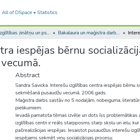
All of DSpace
Statistics
A -- Izglītības zinātņu un psiholoģijas fakultāte / Faculty of Education Sciences and Psychology
Bakalaura un maģistra darbi (PPMF) / Bachelor's and Master's theses
ntra iespējas bērnu socializāci
 vecumā.
Abstract
Sandra Savicka. Interešu izglītības centra iespējas bērnu s
sekmēšanā pusaudžu vecumā. 2006.gads.
Maģistra darbs sastāv no 5 nodaļām, nobeiguma, literatūr
pielikumiem.
Ievadā pamatota tēmas izvēle un dots īss problemātikas a
izglītības centri ir reāls starpposms starp skolu un ielu, ku
pašrealizācijas iespējas. Iesaistot pusaudžus interešu izgl
iespējams sekmēt viņu socializācijas procesu.