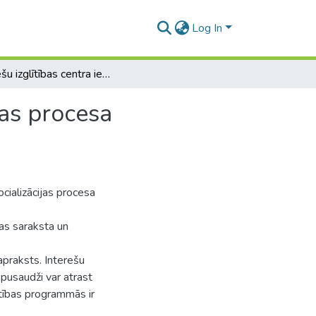
Log In
Interešu izglītības centra iespējas bērnu socializācijas procesa sekmēšanā pusaudžu vecumā.
jas procesa
ocializācijas procesa
as saraksta un
praksts. Interešu
r pusaudži var atrast
ītības programmās ir