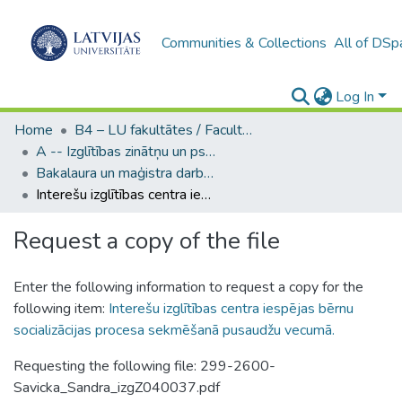
Communities & Collections
All of DSp
Log In
Home
B4 – LU fakultātes / Faculties of the UL
A -- Izglītības zinātņu un psiholoģijas fakultāte / Faculty of Education Sciences and Psychology
Bakalaura un maģistra darbi (PPMF) / Bachelor's and Master's theses
Interešu izglītības centra iespējas bērnu socializācijas procesa sekmēšanā pusaudžu vecumā.
Request a copy of the file
Enter the following information to request a copy for the
following item:
Interešu izglītības centra iespējas bērnu
socializācijas procesa sekmēšanā pusaudžu vecumā.
Requesting the following file: 299-2600-
Savicka_Sandra_izgZ040037.pdf