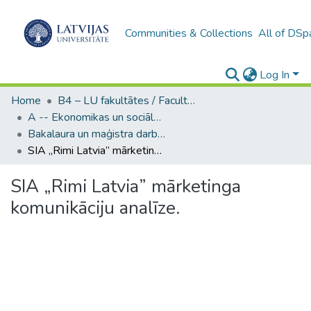
Communities & Collections
All of DSp
Log In
Home
B4 – LU fakultātes / Faculties of the UL
A -- Ekonomikas un sociālo zinātņu fakultāte / Faculty of Economics and Social Sciences
Bakalaura un maģistra darbi (ESZF) / Bachelor's and Master's theses
SIA „Rimi Latvia” mārketinga komunikāciju analīze.
SIA „Rimi Latvia” mārketinga
komunikāciju analīze.