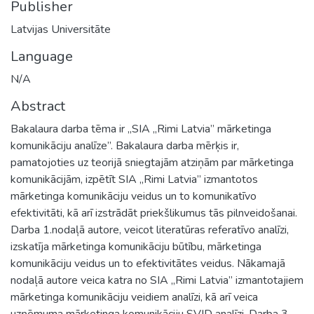
Publisher
Latvijas Universitāte
Language
N/A
Abstract
Bakalaura darba tēma ir „SIA „Rimi Latvia” mārketinga
komunikāciju analīze”. Bakalaura darba mērķis ir,
pamatojoties uz teorijā sniegtajām atziņām par mārketinga
komunikācijām, izpētīt SIA „Rimi Latvia” izmantotos
mārketinga komunikāciju veidus un to komunikatīvo
efektivitāti, kā arī izstrādāt priekšlikumus tās pilnveidošanai.
Darba 1.nodaļā autore, veicot literatūras referatīvo analīzi,
izskatīja mārketinga komunikāciju būtību, mārketinga
komunikāciju veidus un to efektivitātes veidus. Nākamajā
nodaļā autore veica katra no SIA „Rimi Latvia” izmantotajiem
mārketinga komunikāciju veidiem analīzi, kā arī veica
uzņēmuma mārketinga komunikāciju SVID analīzi. Darba 3.