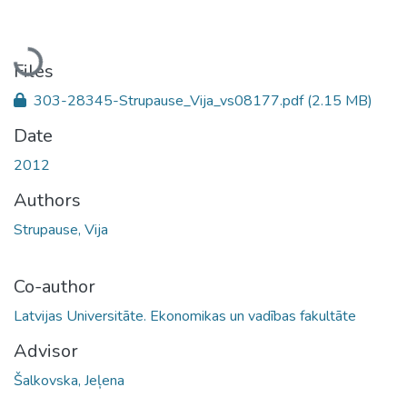
Loading...
Files
303-28345-Strupause_Vija_vs08177.pdf
(2.15 MB)
Date
2012
Authors
Strupause, Vija
Co-author
Latvijas Universitāte. Ekonomikas un vadības fakultāte
Advisor
Šalkovska, Jeļena