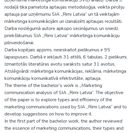
nodaļā tika pamatota aptaujas metodoloģija, veikta pircēju
aptauja par uzņēmumu SIA „Rimi Latvia” un tā veiktajām
mārketinga komunikācijām un izanalizēti aptaujas rezultāti.
Darba noslēgumā autore apkopo secinājumus un sniedz
priekšlikumus SIA „Rimi Latvia” mārketinga komunikāciju
pilnveidošanai.
Darba kopējais apjoms, neieskaitot pielikumus ir 95
lapaspuses. Darbā ir iekļauti 31 attēli, 6 tabulas, 2 pielikumi.
Izmantotās literatūras avotu saraksts satur 31 avotus.
Atslēgvārdi: mārketinga komunikācijas, reklāma, mārketinga
komunikāciju komunikatīvā efektivitāte, aptauja.
The theme of the bachelor’s work is „Marketing
communication analysis of SIA „Rimi Latvia”. The objective
of the paper is to explore types and efficiency of the
marketing communications used by SIA „Rimi Latvia” and to
develop suggestions on how to improve it.
In the first part of the bachelor work, the author reviewed
the essence of marketing communications, their types and