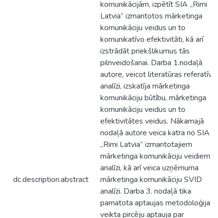
komunikācijām, izpētīt SIA „Rimi
Latvia” izmantotos mārketinga
komunikāciju veidus un to
komunikatīvo efektivitāti, kā arī
izstrādāt priekšlikumus tās
pilnveidošanai. Darba 1.nodaļā
autore, veicot literatūras referatīvo
analīzi, izskatīja mārketinga
komunikāciju būtību, mārketinga
komunikāciju veidus un to
efektivitātes veidus. Nākamajā
nodaļā autore veica katra no SIA
„Rimi Latvia” izmantotajiem
mārketinga komunikāciju veidiem
analīzi, kā arī veica uzņēmuma
dc.description.abstract
mārketinga komunikāciju SVID
analīzi. Darba 3. nodaļā tika
pamatota aptaujas metodoloģija,
veikta pircēju aptauja par