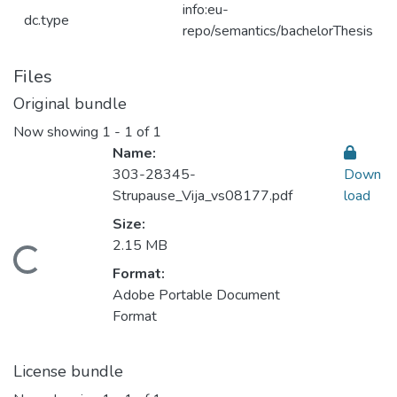
info:eu-
dc.type
repo/semantics/bachelorThesis
Files
Original bundle
Now showing
1 - 1 of 1
Name:
303-28345-
Down
Strupause_Vija_vs08177.pdf
load
Size:
2.15 MB
oading...
Format:
Adobe Portable Document
Format
License bundle