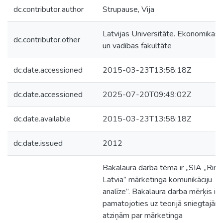
dc.contributor.author
Strupause, Vija
Latvijas Universitāte. Ekonomikas
dc.contributor.other
un vadības fakultāte
dc.date.accessioned
2015-03-23T13:58:18Z
dc.date.accessioned
2025-07-20T09:49:02Z
dc.date.available
2015-03-23T13:58:18Z
dc.date.issued
2012
Bakalaura darba tēma ir „SIA „Rimi
Latvia” mārketinga komunikāciju
analīze”. Bakalaura darba mērķis ir,
pamatojoties uz teorijā sniegtajām
atziņām par mārketinga