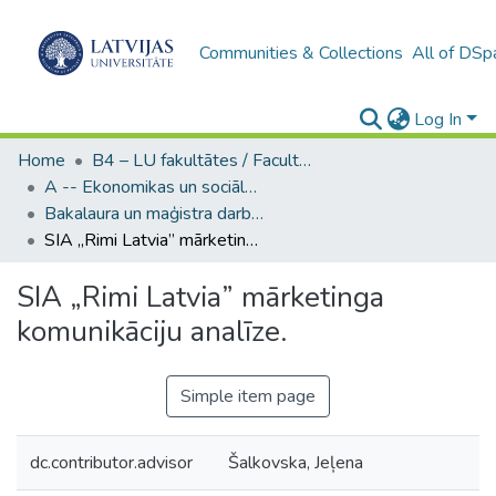
Communities & Collections
All of DSp
Log In
Home
B4 – LU fakultātes / Faculties of the UL
A -- Ekonomikas un sociālo zinātņu fakultāte / Faculty of Economics and Social Sciences
Bakalaura un maģistra darbi (ESZF) / Bachelor's and Master's theses
SIA „Rimi Latvia” mārketinga komunikāciju analīze.
SIA „Rimi Latvia” mārketinga
komunikāciju analīze.
Simple item page
dc.contributor.advisor
Šalkovska, Jeļena