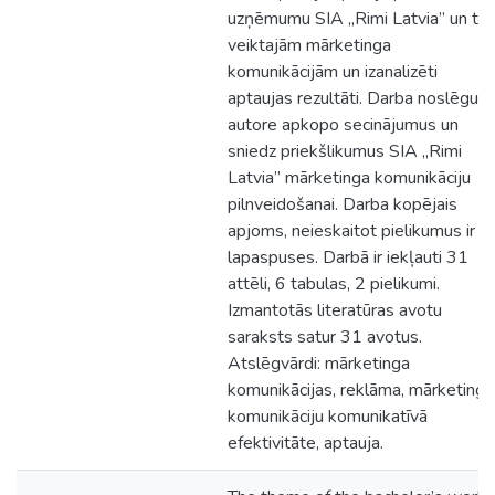
uzņēmumu SIA „Rimi Latvia” un tā
veiktajām mārketinga
komunikācijām un izanalizēti
aptaujas rezultāti. Darba noslēgum
autore apkopo secinājumus un
sniedz priekšlikumus SIA „Rimi
Latvia” mārketinga komunikāciju
pilnveidošanai. Darba kopējais
apjoms, neieskaitot pielikumus ir 9
lapaspuses. Darbā ir iekļauti 31
attēli, 6 tabulas, 2 pielikumi.
Izmantotās literatūras avotu
saraksts satur 31 avotus.
Atslēgvārdi: mārketinga
komunikācijas, reklāma, mārketinga
komunikāciju komunikatīvā
efektivitāte, aptauja.