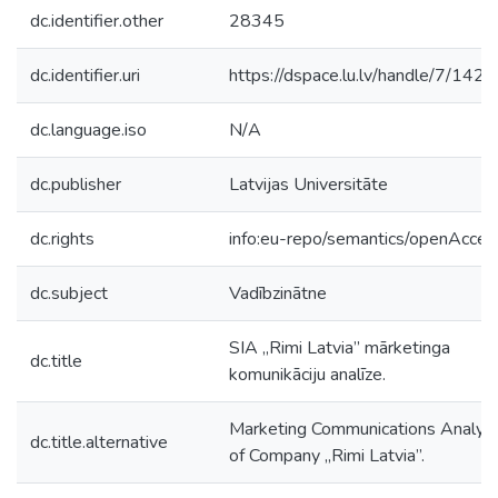
dc.identifier.other
28345
dc.identifier.uri
https://dspace.lu.lv/handle/7/142
dc.language.iso
N/A
dc.publisher
Latvijas Universitāte
dc.rights
info:eu-repo/semantics/openAcces
dc.subject
Vadībzinātne
SIA „Rimi Latvia” mārketinga
dc.title
komunikāciju analīze.
Marketing Communications Analysi
dc.title.alternative
of Company „Rimi Latvia”.