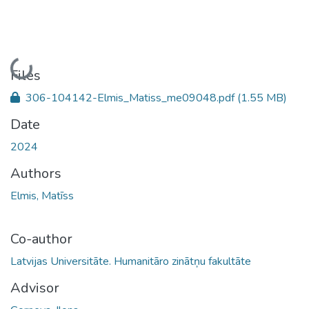
Loading...
Files
306-104142-Elmis_Matiss_me09048.pdf
(1.55 MB)
Date
2024
Authors
Elmis, Matīss
Co-author
Latvijas Universitāte. Humanitāro zinātņu fakultāte
Advisor