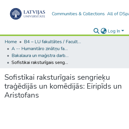
Communities & Collections
All of DSp
Log In
Home
B4 – LU fakultātes / Faculties of the UL
A -- Humanitāro zinātņu fakultāte / Faculty of Humanities
Bakalaura un maģistra darbi (HZF) / Bachelor's and Master's theses
Sofistikai raksturīgais sengrieķu traģēdijās un komēdijās: Eiripīds un Aristofans
Sofistikai raksturīgais sengrieķu
traģēdijās un komēdijās: Eiripīds un
Aristofans