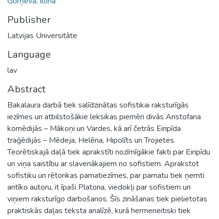
Gorņeva, Ilona
Publisher
Latvijas Universitāte
Language
lav
Abstract
Bakalaura darbā tiek salīdzinātas sofistikai raksturīgās
iezīmes un atbilstošākie leksikas piemēri divās Aristofana
komēdijās – Mākoņi un Vardes, kā arī četrās Eiripīda
traģēdijās – Mēdeja, Helēna, Hipolīts un Trojietes.
Teorētiskajā daļā tiek aprakstīti nozīmīgākie fakti par Eiripīdu
un viņa saistību ar slavenākajiem no sofistiem. Aprakstot
sofistiku un rētorikas pamatiezīmes, par pamatu tiek ņemti
antīko autoru, it īpaši Platona, viedokļi par sofistiem un
viņiem raksturīgo darbošanos. Šīs zināšanas tiek pielietotas
praktiskās daļas teksta analīzē, kurā hermeneitiski tiek