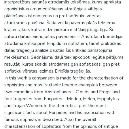
interpretētas sarunās atrodamās leksēmas, kuras apraksta
agonistiskas argumentēšanas stratēģijas, viltīgas
plānošanas īstenojumus un pret sofistiku vērstas
attieksmes paušana. Šādā veidā paveras plašs leksēmu
krājums, kurš katram dzejniekam ir atšķirīgi bagātīgs. Šo
autoru darbus vienojošais pavediens ir Aristofana komēdijās
atrodamā kritika pret Eiripīdu un sofistiem, tādēļ praktiskās
daļas traģēdiju analīze balstās šīs kritikas pamatojuma
meklējumos. Secinājumu daļā tiek apkopoti iegūtie pētījuma
rezultāti, kuros skaidri atrodamas gan sofistiskas, gan pret
sofistiku vērstas iezīmes Eiripīda traģēdijās.
In this work a comparison is made for the characterisation of
sophistics and most suitable lexeme examples between
two comedies from Aristophanes – Clouds and Frogs, and
four tragedies from Euripides – Medea, Helen, Hippolytus
and Trojan Women. In the theoretical part the most
significant facts about Euripides and his association with
famous sophists is described. Also the overall
characterization of sophistics from the opinions of antique