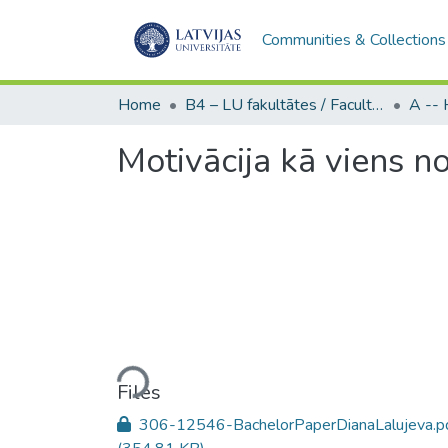
Communities & Collections
Home
B4 – LU fakultātes / Faculties of the UL
Motivācija kā viens 
Loading...
Files
306-12546-BachelorPaperDianaLalujeva.p