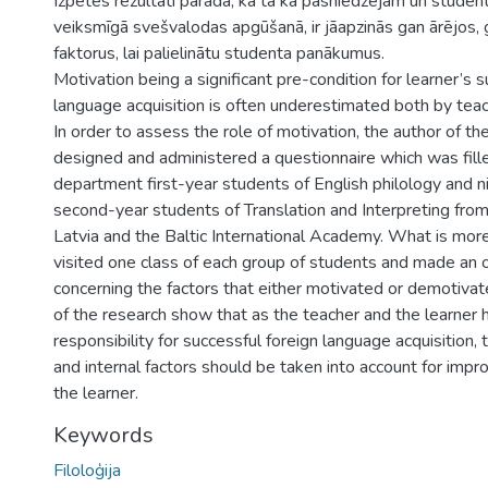
Izpētes rezultāti parāda, ka tā kā pasniedzējam un studen
veiksmīgā svešvalodas apgūšanā, ir jāapzinās gan ārējos, 
faktorus, lai palielinātu studenta panākumus.
Motivation being a significant pre-condition for learner’s s
language acquisition is often underestimated both by tea
In order to assess the role of motivation, the author of t
designed and administered a questionnaire which was fille
department first-year students of English philology and 
second-year students of Translation and Interpreting from
Latvia and the Baltic International Academy. What is more
visited one class of each group of students and made an 
concerning the factors that either motivated or demotivat
of the research show that as the teacher and the learner 
responsibility for successful foreign language acquisition, 
and internal factors should be taken into account for impr
the learner.
Keywords
Filoloģija