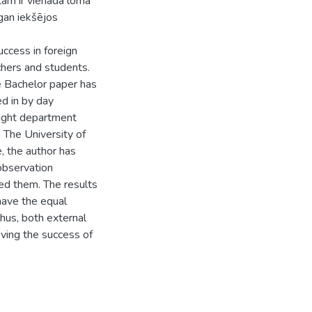
tam ir vienāda loma
gan iekšējos
uccess in foreign
chers and students.
he Bachelor paper has
d in by day
night department
 The University of
, the author has
observation
ed them. The results
have the equal
thus, both external
oving the success of