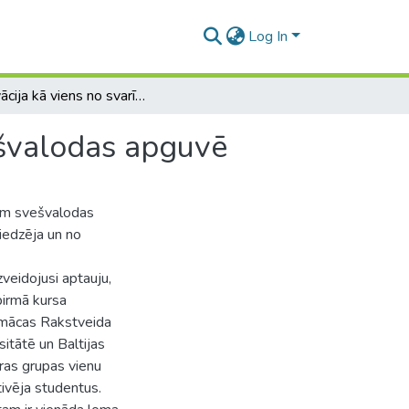
Log In
Motivācija kā viens no svarīgākajiem faktoriem svešvalodas apguvē
ešvalodas apguvē
iem svešvalodas
iedzēja un no
zveidojusi aptauju,
pirmā kursa
 mācas Rakstveida
sitātē un Baltijas
ras grupas vienu
tivēja studentus.