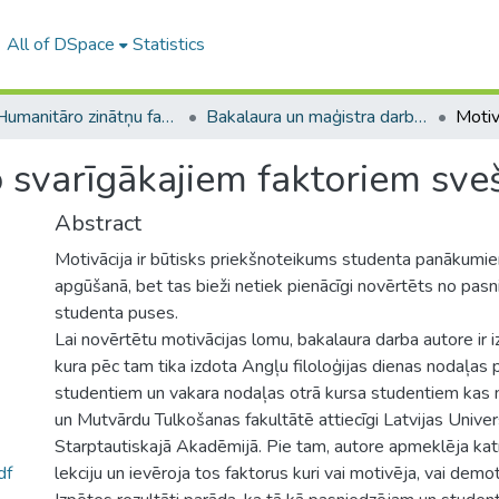
All of DSpace
Statistics
A -- Humanitāro zinātņu fakultāte / Faculty of Humanities
Bakalaura un maģistra darbi (HZF) / Bachelor's and Master's theses
no svarīgākajiem faktoriem sv
Abstract
Motivācija ir būtisks priekšnoteikums studenta panākum
apgūšanā, bet tas bieži netiek pienācīgi novērtēts no pasn
studenta puses.
Lai novērtētu motivācijas lomu, bakalaura darba autore ir i
kura pēc tam tika izdota Angļu filoloģijas dienas nodaļas 
studentiem un vakara nodaļas otrā kursa studentiem kas
un Mutvārdu Tulkošanas fakultātē attiecīgi Latvijas Univer
Starptautiskajā Akadēmijā. Pie tam, autore apmeklēja kat
df
lekciju un ievēroja tos faktorus kuri vai motivēja, vai demo