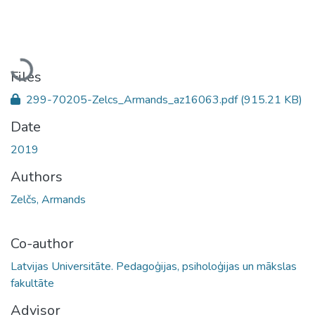
Loading...
Files
299-70205-Zelcs_Armands_az16063.pdf
(915.21 KB)
Date
2019
Authors
Zelčs, Armands
Co-author
Latvijas Universitāte. Pedagoģijas, psiholoģijas un mākslas
fakultāte
Advisor