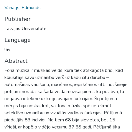
Vanags, Edmunds
Publisher
Latvijas Universitāte
Language
lav
Abstract
Fona mūzika ir mūzikas veids, kura tiek atskaņota brīdī, kad
klausītājs savu uzmanību vērš uz kādu citu darbību –
automašīnas vadīšanu, mācīšanos, iepirkšanos utt. Līdzšinējie
pētījumi norāda, ka šāda veida mūzikai piemīt kā pozitīva, tā
negatīva ietekme uz kognitīvajām funkcijām. Šī pētījuma
mērķis bija noskaidrot, vai fona mūzika spēj ietekmēt
selektīvo uzmanību un vizuālās vadības funkcijas. Pētījumā
piedalījās 83 indivīdi. No tiem 68 bija sievietes, bet 15 –
vīrieši, ar kopējo vidējo vecumu 37,58 gadi. Pētījumā tika