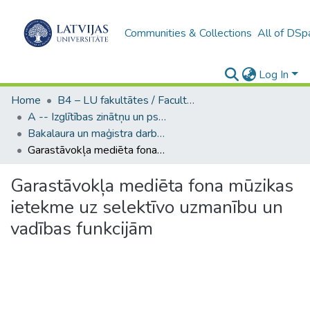
Communities & Collections
All of DSp
Log In
Home
B4 – LU fakultātes / Faculties of the UL
A -- Izglītības zinātņu un psiholoģijas fakultāte / Faculty of Education Sciences and Psychology
Bakalaura un maģistra darbi (PPMF) / Bachelor's and Master's theses
Garastāvokļa mediēta fona mūzikas ietekme uz selektīvo uzmanību un vadības funkcijām
Garastāvokļa mediēta fona mūzikas
ietekme uz selektīvo uzmanību un
vadības funkcijām