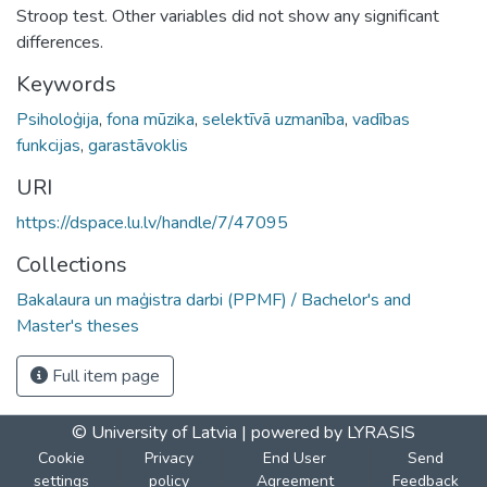
Stroop test. Other variables did not show any significant
differences.
Keywords
Psiholoģija
,
fona mūzika
,
selektīvā uzmanība
,
vadības
funkcijas
,
garastāvoklis
URI
https://dspace.lu.lv/handle/7/47095
Collections
Bakalaura un maģistra darbi (PPMF) / Bachelor's and
Master's theses
Full item page
© University of Latvia |
powered by LYRASIS
Cookie
Privacy
End User
Send
settings
policy
Agreement
Feedback