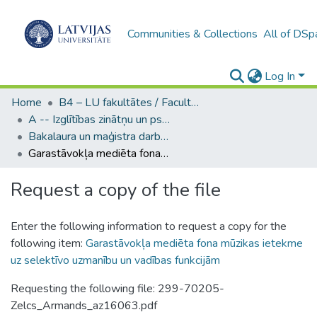
Communities & Collections
All of DSp
Log In
Home
B4 – LU fakultātes / Faculties of the UL
A -- Izglītības zinātņu un psiholoģijas fakultāte / Faculty of Education Sciences and Psychology
Bakalaura un maģistra darbi (PPMF) / Bachelor's and Master's theses
Garastāvokļa mediēta fona mūzikas ietekme uz selektīvo uzmanību un vadības funkcijām
Request a copy of the file
Enter the following information to request a copy for the
following item:
Garastāvokļa mediēta fona mūzikas ietekme
uz selektīvo uzmanību un vadības funkcijām
Requesting the following file: 299-70205-
Zelcs_Armands_az16063.pdf