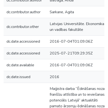
dc.contributor.advisor
Batraga, Anda
dc.contributor.author
Sarkane, Agita
Latvijas Universitāte. Ekonomikas
dc.contributor.other
un vadības fakultāte
dc.date.accessioned
2016-07-04T01:09:06Z
dc.date.accessioned
2025-07-21T09:29:35Z
dc.date.available
2016-07-04T01:09:06Z
dc.date.issued
2016
Maģistra darba “Ēdināšanas nozar
franšīzu attīstība un to ieviešanas
potenciāls Latvijā” aktualitāti
pamato ārzemju ēdināšanas nozar