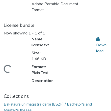
Adobe Portable Document
Format
License bundle
Now showing
1 - 1 of 1
Name:
license.txt
Down
load
Size:
1.46 KB
Format:
Loading...
Plain Text
Description:
Collections
Bakalaura un maģistra darbi (ESZF) / Bachelor's and
Master's theses