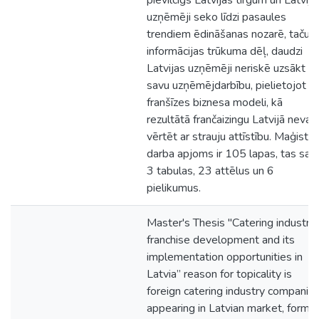
pievilcīgs Latvijas tirgum un Latvija
uzņēmēji seko līdzi pasaules
trendiem ēdināšanas nozarē, taču
informācijas trūkuma dēļ, daudzi
Latvijas uzņēmēji neriskē uzsākt
savu uzņēmējdarbību, pielietojot
franšīzes biznesa modeli, kā
rezultātā frančaizingu Latvijā nevar
vērtēt ar strauju attīstību. Maģistra
darba apjoms ir 105 lapas, tas sat
3 tabulas, 23 attēlus un 6
pielikumus.
Master's Thesis "Catering industry
franchise development and its
implementation opportunities in
Latvia” reason for topicality is
foreign catering industry companie
appearing in Latvian market, formi