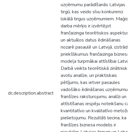
uzņēmumu parādīšanās Latvijas
tirgū, kas veido sīvu konkurenci
lokālā tirgus uzņēmumiem. Maģistr
darba mērķis ir izvērtējot
frančaizinga teorētiskos aspektus
un aktuālos datus ēdināšanas
nozarē pasaulē un Latvijā, izstrādāt
priekšlikumus frančaizinga biznesa
modeļa turpmākai attīstībai Latvijā.
Darbā veikta teorētiskā zinātnisko
avotu analīze, un praktiskais
pētījums, kas ietver pasaules
vadošāko ēdināšanas uzņēmumu
dc.description.abstract
franšīzes raksturojumu, analīzi un
attīstīšanas iespēju noteikšanu cau
kvantitatīvo un kvalitatīvo metožu
pielietojumu. Rezultāti liecina, ka
franšīzes biznesa modelis ir