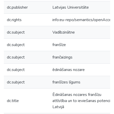
dc.publisher
Latvijas Universitāte
dc.rights
info:eu-repo/semantics/openAcces
dc.subject
Vadībzinātne
dc.subject
franšīze
dc.subject
frančaizings
dc.subject
ēdināšanas nozare
dc.subject
franšīzes līgums
Ēdināšanas nozares franšīzu
dc.title
attīstība un to ieviešanas potenciāl
Latvijā