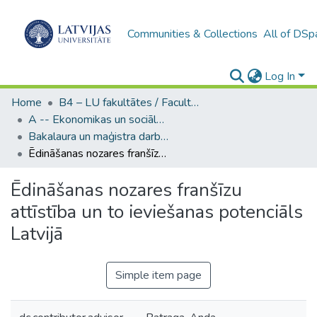
Communities & Collections
All of DSp
Log In
Home
B4 – LU fakultātes / Faculties of the UL
A -- Ekonomikas un sociālo zinātņu fakultāte / Faculty of Economics and Social Sciences
Bakalaura un maģistra darbi (ESZF) / Bachelor's and Master's theses
Ēdināšanas nozares franšīzu attīstība un to ieviešanas potenciāls Latvijā
Ēdināšanas nozares franšīzu
attīstība un to ieviešanas potenciāls
Latvijā
Simple item page