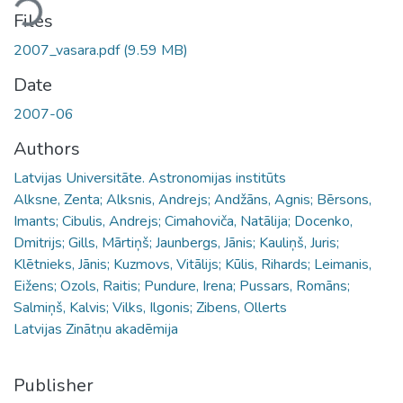
Files
2007_vasara.pdf
(9.59 MB)
Date
2007-06
Authors
Latvijas Universitāte. Astronomijas institūts
Alksne, Zenta; Alksnis, Andrejs; Andžāns, Agnis; Bērsons,
Imants; Cibulis, Andrejs; Cimahoviča, Natālija; Docenko,
Dmitrijs; Gills, Mārtiņš; Jaunbergs, Jānis; Kauliņš, Juris;
Klētnieks, Jānis; Kuzmovs, Vitālijs; Kūlis, Rihards; Leimanis,
Eižens; Ozols, Raitis; Pundure, Irena; Pussars, Romāns;
Salmiņš, Kalvis; Vilks, Ilgonis; Zibens, Ollerts
Latvijas Zinātņu akadēmija
Publisher