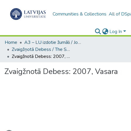
Communities & Collections
All of DSp
Log In
Home
A3 – LU izdotie žurnāli / Journals and magazines published by UL
Zvaigžņotā Debess / The Starry Sky
Zvaigžnotā Debess: 2007, Vasara
Zvaigžnotā Debess: 2007, Vasara
ading...