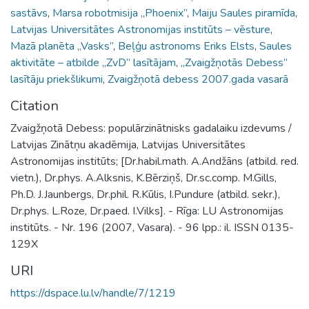
sastāvs
,
Marsa robotmisija „Phoenix”
,
Maiju Saules piramīda
,
Latvijas Universitātes Astronomijas institūts – vēsture
,
Mazā planēta „Vasks”
,
Beļģu astronoms Eriks Elsts
,
Saules
aktivitāte – atbilde „ZvD” lasītājam
,
„Zvaigžņotās Debess”
lasītāju priekšlikumi
,
Zvaigžņotā debess 2007.gada vasarā
Citation
Zvaigžņotā Debess: populārzinātnisks gadalaiku izdevums /
Latvijas Zinātņu akadēmija, Latvijas Universitātes
Astronomijas institūts; [Dr.habil.math. A.Andžāns (atbild. red.
vietn.), Dr.phys. A.Alksnis, K.Bērziņš, Dr.sc.comp. M.Gills,
Ph.D. J.Jaunbergs, Dr.phil. R.Kūlis, I.Pundure (atbild. sekr.),
Dr.phys. L.Roze, Dr.paed. I.Vilks]. - Rīga: LU Astronomijas
institūts. - Nr. 196 (2007, Vasara). - 96 lpp.: il. ISSN 0135-
129X
URI
https://dspace.lu.lv/handle/7/1219