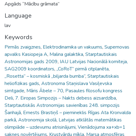
Apgāds “Mācību grāmata”
Language
lav
Keywords
Pirmās zvaigznes
,
Elektrodinamika un vakuums
,
Supernovas
apvalks Kasiopeja A
,
Malina galaktika
,
Starptautiskais
Astronomijas gads 2009
,
IAU Latvijas Nacionālā komiteja,
SAG2009 koordinators
,
„CoRoT” pirmā citplanēta
,
„Rosetta” – kosmiskā „biljarda bumba”
,
Starptautiskais
heliofizikas gads
,
Astronoma Staņislava Vasiļevska
simtgade
,
Māris Ābele – 70
,
Pasaules filosofu kongress
Deli
,
7. Eiropas Simpozijs – Nakts debess aizsardzība
,
Starptautiskās Astronomijas savienības 248. simpozijs
Šanhajā
,
Ernests Brastiņš – piemineklis Rīgas Ata Kronvalda
parkā
,
Astronomija skolā
,
Latvijas atklātās matemātikas
olimpiāde – uzdevumu atrisinājumi
,
Vienādojuma xa+xb=1
saknes novērtējums
,
Krustvārdu mīkla
,
Marsa atmosfēras