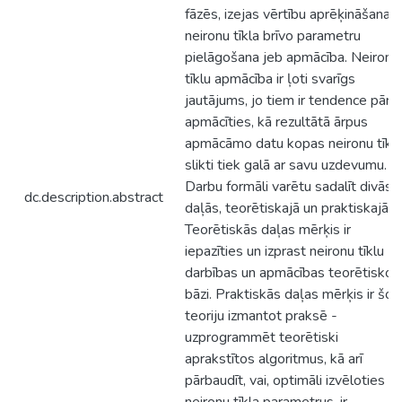
fāzēs, izejas vērtību aprēķināšana 
neironu tīkla brīvo parametru
pielāgošana jeb apmācība. Neironu
tīklu apmācība ir ļoti svarīgs
jautājums, jo tiem ir tendence pār -
apmācīties, kā rezultātā ārpus
apmācāmo datu kopas neironu tīkl
slikti tiek galā ar savu uzdevumu.
Darbu formāli varētu sadalīt divās
dc.description.abstract
daļās, teorētiskajā un praktiskajā.
Teorētiskās daļas mērķis ir
iepazīties un izprast neironu tīklu
darbības un apmācības teorētisko
bāzi. Praktiskās daļas mērķis ir šo
teoriju izmantot praksē -
uzprogrammēt teorētiski
aprakstītos algoritmus, kā arī
pārbaudīt, vai, optimāli izvēloties