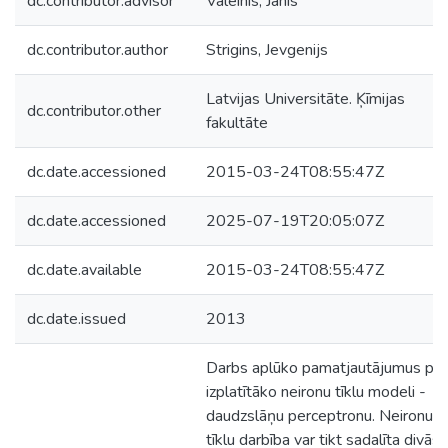
dc.contributor.advisor
Valeinis, Jānis
dc.contributor.author
Strigins, Jevgenijs
Latvijas Universitāte. Ķīmijas
dc.contributor.other
fakultāte
dc.date.accessioned
2015-03-24T08:55:47Z
dc.date.accessioned
2025-07-19T20:05:07Z
dc.date.available
2015-03-24T08:55:47Z
dc.date.issued
2013
Darbs aplūko pamatjautājumus par
izplatītāko neironu tīklu modeli -
daudzslāņu perceptronu. Neironu
tīklu darbība var tikt sadalīta divās