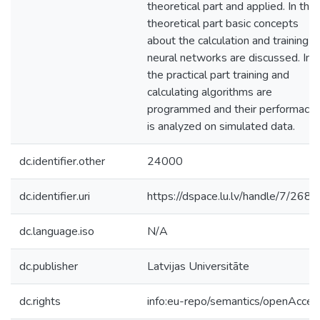
theoretical part and applied. In the
theoretical part basic concepts
about the calculation and training o
neural networks are discussed. In
the practical part training and
calculating algorithms are
programmed and their performace
is analyzed on simulated data.
dc.identifier.other
24000
dc.identifier.uri
https://dspace.lu.lv/handle/7/268
dc.language.iso
N/A
dc.publisher
Latvijas Universitāte
dc.rights
info:eu-repo/semantics/openAcces