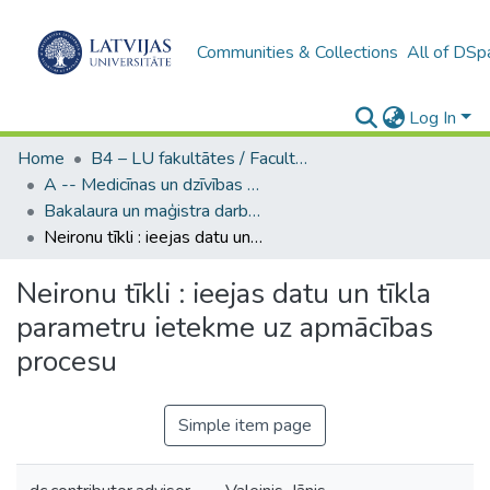
Communities & Collections
All of DSp
Log In
Home
B4 – LU fakultātes / Faculties of the UL
A -- Medicīnas un dzīvības zinātņu fakultāte / Faculty of Medicine and Life Sciences
Bakalaura un maģistra darbi (MDZF) / Bachelor's and Master's theses
Neironu tīkli : ieejas datu un tīkla parametru ietekme uz apmācības procesu
Neironu tīkli : ieejas datu un tīkla
parametru ietekme uz apmācības
procesu
Simple item page