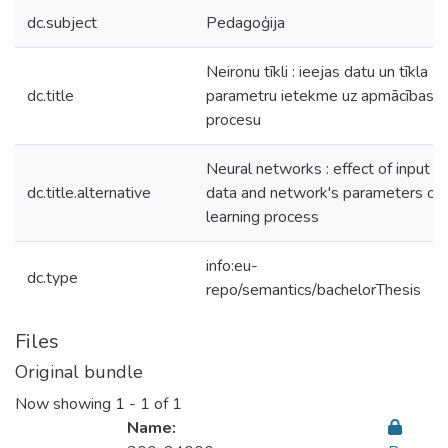
dc.subject
Pedagoģija
Neironu tīkli : ieejas datu un tīkla
dc.title
parametru ietekme uz apmācības
procesu
Neural networks : effect of input
dc.title.alternative
data and network's parameters on
learning process
info:eu-
dc.type
repo/semantics/bachelorThesis
Files
Original bundle
Now showing
1 - 1 of 1
Name: