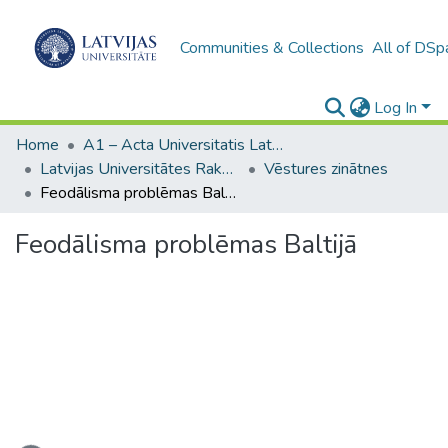
Communities & Collections
All of DSp
Log In
Home
A1 – Acta Universitatis Latviensis / Universitātes raksti / Scientific papers
Latvijas Universitātes Raksti (1949– )
Vēstures zinātnes
Feodālisma problēmas Baltijā
Feodālisma problēmas Baltijā