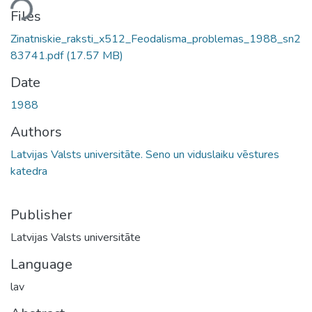
ding...
Files
Zinatniskie_raksti_x512_Feodalisma_problemas_1988_sn2
83741.pdf
(17.57 MB)
Date
1988
Authors
Latvijas Valsts universitāte. Seno un viduslaiku vēstures
katedra
Publisher
Latvijas Valsts universitāte
Language
lav