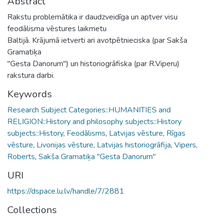
Abstract
Rakstu problemātika ir daudzveidīga un aptver visu
feodālisma vēstures laikmetu
Baltijā. Krājumā ietverti ari avotpētnieciska (par Sakša
Gramatiķa
"Gesta Danorum") un historiogrāfiska (par R.Viperu)
rakstura darbi.
Keywords
Research Subject Categories::HUMANITIES and
RELIGION::History and philosophy subjects::History
subjects::History
,
Feodālisms
,
Latvijas vēsture
,
Rīgas
vēsture
,
Livonijas vēsture
,
Latvijas historiogrāfija
,
Vipers,
Roberts
,
Sakša Gramatiķa "Gesta Danorum"
URI
https://dspace.lu.lv/handle/7/2881
Collections