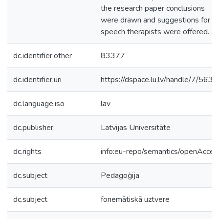
the research paper conclusions
were drawn and suggestions for
speech therapists were offered.
dc.identifier.other
83377
dc.identifier.uri
https://dspace.lu.lv/handle/7/563
dc.language.iso
lav
dc.publisher
Latvijas Universitāte
dc.rights
info:eu-repo/semantics/openAcces
dc.subject
Pedagoģija
dc.subject
fonemātiskā uztvere