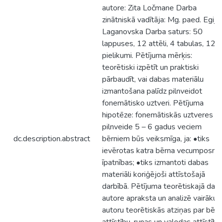
autore: Zita Ločmane Darba
zinātniskā vadītāja: Mg. paed. Egija
Laganovska Darba saturs: 50
lappuses, 12 attēli, 4 tabulas, 12
pielikumi. Pētījuma mērķis:
teorētiski izpētīt un praktiski
pārbaudīt, vai dabas materiālu
izmantošana palīdz pilnveidot
fonemātisko uztveri. Pētījuma
hipotēze: fonemātiskās uztveres
pilnveide 5 – 6 gadus veciem
dc.description.abstract
bērniem būs veiksmīga, ja: •tiks
ievērotas katra bērna vecumposm
īpatnības; •tiks izmantoti dabas
materiāli koriģējoši attīstošajā
darbībā. Pētījuma teorētiskajā daļā
autore apraksta un analizē vairāku
autoru teorētiskās atziņas par bēr