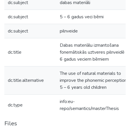
dc.subject
dabas materiāli
dc.subject
5 – 6 gadus veci bērni
dc.subject
pilnveide
Dabas materiālu izmantošana
dc.title
fonemātiskās uztveres pilnveidē 5 
6 gadus veciem bērniem
The use of natural materials to
dc.title.alternative
improve the phonemic perception o
5 – 6 years old children
info:eu-
dc.type
repo/semantics/masterThesis
Files