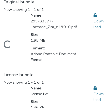
Original bundle
Now showing
1 - 1 of 1
Name:
299-83377-
Down
Locmane_Zita_zl19010.pdf
load
Size:
1.95 MB
oading...
Format:
Adobe Portable Document
Format
License bundle
Now showing
1 - 1 of 1
Name:
license.txt
Down
load
Size:
1.46 KB