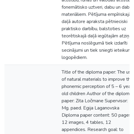
attīstību, runas un valodas attīstību
fonemātisko uztveri, dabu un daba
materiāliem. Pētījuma empīriskajā
daļā autore apraksta pētnieciski
praktisko darbību, balstoties uz
teorētiskajā daļā iegūtajām atziņā
Pētījuma noslēgumā tiek izdarīti
secinājumi un tiek sniegti ieteikumi
logopēdiem.
Title of the diploma paper: The use
of natural materials to improve the
phonemic perception of 5 – 6 year
old children Author of the diploma
paper: Zita Ločmane Supervisor:
Mg. paed. Egija Laganovska
Diploma paper content: 50 pages,
12 images, 4 tables, 12
appendices. Research goal: to