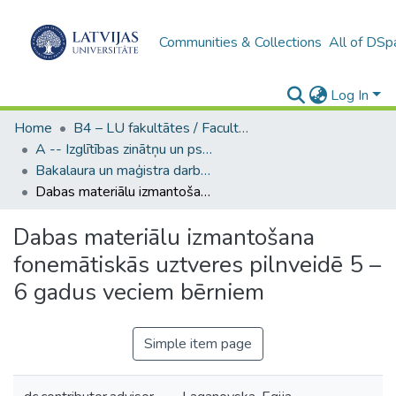
Communities & Collections
All of DSp
Log In
Home
B4 – LU fakultātes / Faculties of the UL
A -- Izglītības zinātņu un psiholoģijas fakultāte / Faculty of Education Sciences and Psychology
Bakalaura un maģistra darbi (PPMF) / Bachelor's and Master's theses
Dabas materiālu izmantošana fonemātiskās uztveres pilnveidē 5 – 6 gadus veciem bērniem
Dabas materiālu izmantošana
fonemātiskās uztveres pilnveidē 5 –
6 gadus veciem bērniem
Simple item page