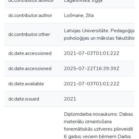
dc.contributor.advisor
Laganovska, Egija
dc.contributor.author
Ločmane, Zita
Latvijas Universitāte. Pedagoģijas,
dc.contributor.other
psiholoģijas un mākslas fakultāte
dc.date.accessioned
2021-07-03T01:01:22Z
dc.date.accessioned
2025-07-22T16:39:39Z
dc.date.available
2021-07-03T01:01:22Z
dc.date.issued
2021
Diplomdarba nosaukums: Dabas
materiālu izmantošana
fonemātiskās uztveres pilnveidē 5 
6 gadus veciem bērniem Darba