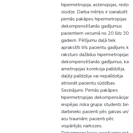
hipermetropija, astenopijas, redzes
slodze. Darba mērķis ir izanalizēt
pirmās pakāpes hipermetropijas
dekompensēšanās gadījumus
pacientiem vecumā no 20 līdz 30
gadiem. Pētījumu daļā tiek
aprakstīti trīs pacientu gadījumi, ka
raksturo dažādus hipermetropijas
dekompensēšanās gadījumus, kad
ametropijas korekcija palīdzēja,
daļēji palīdzēja vai nepalīdzēja
atrisināt pacientu sūdzības.
Secinājumi. Pirmās pakāpes
hipermetropijas dekompensācijas
iespējas riska grupa: studenti; biroj
darbinieki; pacienti pēc galvas un/va
acu traumām; pacienti pēc
vispārējās narkozes.