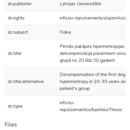
dc.publisher
Latvijas Universitāte
dc.rights
info:eu-repo/semantics/openAcces
dc.subject
Fizika
Pirmās pakāpes hipermetropijas
dc.title
dekompensācija pacientiem vecum
grupā no 20 līdz 30 gadiem
Decompensation of the first degre
dc.title.alternative
hypermetropy in 20-30 years old
patient’s group
info:eu-
dc.type
repo/semantics/bachelorThesis
Files