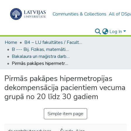
Communities & Collections
All of DSp
Log In
Home
B4 – LU fakultātes / Faculties of the UL
B --- Bij. Fizikas, matemātikas un optometrijas fakultātes studentu noslēguma darbi / Faculty of Physics, Mathematics and Optometry - Graduate works
Bakalaura un maģistra darbi (FMOF) / Bachelor's and Master's theses
Pirmās pakāpes hipermetropijas dekompensācija pacientiem vecuma grupā no 20 līdz 30 gadiem
Pirmās pakāpes hipermetropijas
dekompensācija pacientiem vecuma
grupā no 20 līdz 30 gadiem
Simple item page