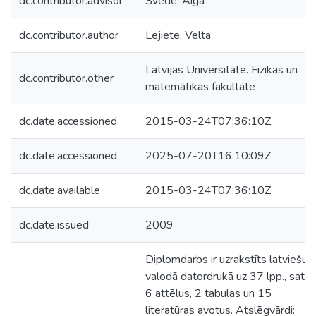
dc.contributor.advisor
Švede, Aiga
dc.contributor.author
Lejiete, Velta
Latvijas Universitāte. Fizikas un
dc.contributor.other
matemātikas fakultāte
dc.date.accessioned
2015-03-24T07:36:10Z
dc.date.accessioned
2025-07-20T16:10:09Z
dc.date.available
2015-03-24T07:36:10Z
dc.date.issued
2009
Diplomdarbs ir uzrakstīts latviešu
valodā datordrukā uz 37 lpp., satur
6 attēlus, 2 tabulas un 15
literatūras avotus. Atslēgvārdi: