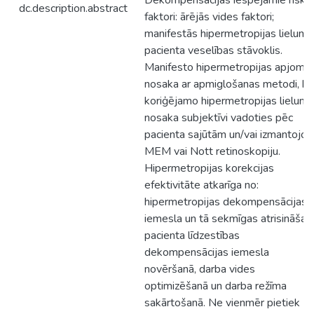
Dekompensācijas iespējamie riska
dc.description.abstract
faktori: ārējās vides faktori;
manifestās hipermetropijas lielums
pacienta veselības stāvoklis.
Manifesto hipermetropijas apjomu
nosaka ar apmiglošanas metodi, be
koriģējamo hipermetropijas lielumu
nosaka subjektīvi vadoties pēc
pacienta sajūtām un/vai izmantojot
MEM vai Nott retinoskopiju.
Hipermetropijas korekcijas
efektivitāte atkarīga no:
hipermetropijas dekompensācijas
iemesla un tā sekmīgas atrisināšan
pacienta līdzestības
dekompensācijas iemesla
novēršanā, darba vides
optimizēšanā un darba režīma
sakārtošanā. Ne vienmēr pietiek