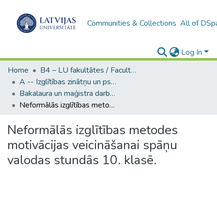
Communities & Collections
All of DSp
Log In
Home
B4 – LU fakultātes / Faculties of the UL
A -- Izglītības zinātņu un psiholoģijas fakultāte / Faculty of Education Sciences and Psychology
Bakalaura un maģistra darbi (PPMF) / Bachelor's and Master's theses
Neformālās izglītības metodes motivācijas veicināšanai spāņu valodas stundās 10. klasē.
Neformālās izglītības metodes
motivācijas veicināšanai spāņu
valodas stundās 10. klasē.