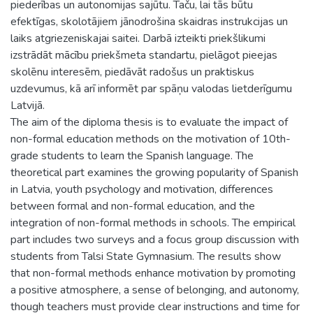
piederības un autonomijas sajūtu. Taču, lai tās būtu
efektīgas, skolotājiem jānodrošina skaidras instrukcijas un
laiks atgriezeniskajai saitei. Darbā izteikti priekšlikumi
izstrādāt mācību priekšmeta standartu, pielāgot pieejas
skolēnu interesēm, piedāvāt radošus un praktiskus
uzdevumus, kā arī informēt par spāņu valodas lietderīgumu
Latvijā.
The aim of the diploma thesis is to evaluate the impact of
non-formal education methods on the motivation of 10th-
grade students to learn the Spanish language. The
theoretical part examines the growing popularity of Spanish
in Latvia, youth psychology and motivation, differences
between formal and non-formal education, and the
integration of non-formal methods in schools. The empirical
part includes two surveys and a focus group discussion with
students from Talsi State Gymnasium. The results show
that non-formal methods enhance motivation by promoting
a positive atmosphere, a sense of belonging, and autonomy,
though teachers must provide clear instructions and time for