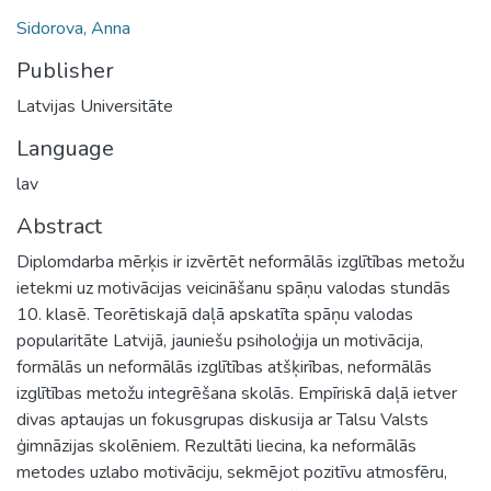
Sidorova, Anna
Publisher
Latvijas Universitāte
Language
lav
Abstract
Diplomdarba mērķis ir izvērtēt neformālās izglītības metožu
ietekmi uz motivācijas veicināšanu spāņu valodas stundās
10. klasē. Teorētiskajā daļā apskatīta spāņu valodas
popularitāte Latvijā, jauniešu psiholoģija un motivācija,
formālās un neformālās izglītības atšķirības, neformālās
izglītības metožu integrēšana skolās. Empīriskā daļā ietver
divas aptaujas un fokusgrupas diskusija ar Talsu Valsts
ģimnāzijas skolēniem. Rezultāti liecina, ka neformālās
metodes uzlabo motivāciju, sekmējot pozitīvu atmosfēru,