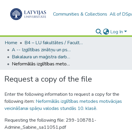
Communities & Collections
All of DSp
Log In
Home
B4 – LU fakultātes / Faculties of the UL
A -- Izglītības zinātņu un psiholoģijas fakultāte / Faculty of Education Sciences and Psychology
Bakalaura un maģistra darbi (PPMF) / Bachelor's and Master's theses
Neformālās izglītības metodes motivācijas veicināšanai spāņu valodas stundās 10. klasē.
Request a copy of the file
Enter the following information to request a copy for the
following item:
Neformālās izglītības metodes motivācijas
veicināšanai spāņu valodas stundās 10. klasē.
Requesting the following file: 299-108781-
Admine_Sabine_sa11051.pdf