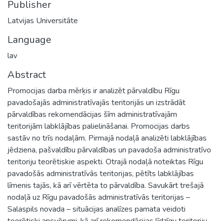
Publisher
Latvijas Universitāte
Language
lav
Abstract
Promocijas darba mērķis ir analizēt pārvaldību Rīgu
pavadošajās administratīvajās teritorijās un izstrādāt
pārvaldības rekomendācijas šīm administratīvajām
teritorijām labklājības palielināšanai. Promocijas darbs
sastāv no trīs nodaļām. Pirmajā nodaļā analizēti labklājības
jēdziena, pašvaldību pārvaldības un pavadoša administratīvo
teritoriju teorētiskie aspekti. Otrajā nodaļā noteiktas Rīgu
pavadošās administratīvās teritorijas, pētīts labklājības
līmenis tajās, kā arī vērtēta to pārvaldība. Savukārt trešajā
nodaļā uz Rīgu pavadošās administratīvās teritorijas –
Salaspils novada – situācijas analīzes pamata veidoti
teorētiski apsvērumi, kā arī rekomendācijas līdzīgu teritoriju