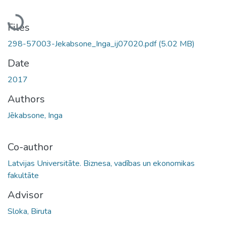
Loading...
Files
298-57003-Jekabsone_Inga_ij07020.pdf
(5.02 MB)
Date
2017
Authors
Jēkabsone, Inga
Co-author
Latvijas Universitāte. Biznesa, vadības un ekonomikas
fakultāte
Advisor
Sloka, Biruta