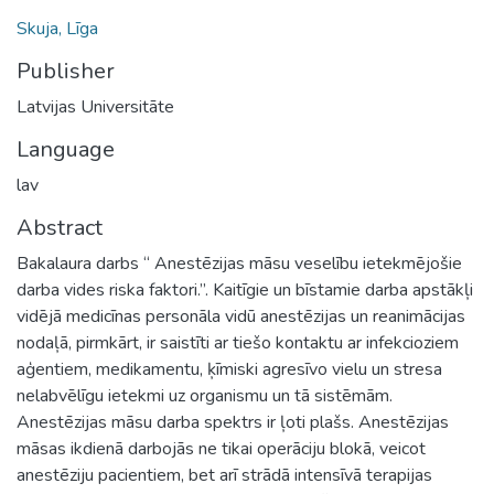
Skuja, Līga
Publisher
Latvijas Universitāte
Language
lav
Abstract
Bakalaura darbs “ Anestēzijas māsu veselību ietekmējošie
darba vides riska faktori.”. Kaitīgie un bīstamie darba apstākļi
vidējā medicīnas personāla vidū anestēzijas un reanimācijas
nodaļā, pirmkārt, ir saistīti ar tiešo kontaktu ar infekcioziem
aģentiem, medikamentu, ķīmiski agresīvo vielu un stresa
nelabvēlīgu ietekmi uz organismu un tā sistēmām.
Anestēzijas māsu darba spektrs ir ļoti plašs. Anestēzijas
māsas ikdienā darbojās ne tikai operāciju blokā, veicot
anestēziju pacientiem, bet arī strādā intensīvā terapijas