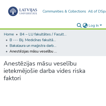
Communities & Collections
All of DSp
Log In
Home
B4 – LU fakultātes / Faculties of the UL
B --- Bij. Medicīnas fakultātes studentu noslēguma darbi / Faculty of Medicine - Graduate works
Bakalaura un maģistra darbi (MF) / Bachelor's and Master's theses
Anestēzijas māsu veselību ietekmējošie darba vides riska faktori
Anestēzijas māsu veselību
ietekmējošie darba vides riska
faktori