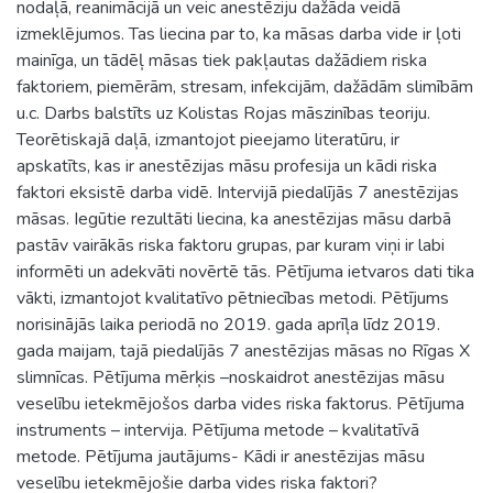
nodaļā, reanimācijā un veic anestēziju dažāda veidā
izmeklējumos. Tas liecina par to, ka māsas darba vide ir ļoti
mainīga, un tādēļ māsas tiek pakļautas dažādiem riska
faktoriem, piemērām, stresam, infekcijām, dažādām slimībām
u.c. Darbs balstīts uz Kolistas Rojas māszinības teoriju.
Teorētiskajā daļā, izmantojot pieejamo literatūru, ir
apskatīts, kas ir anestēzijas māsu profesija un kādi riska
faktori eksistē darba vidē. Intervijā piedalījās 7 anestēzijas
māsas. Iegūtie rezultāti liecina, ka anestēzijas māsu darbā
pastāv vairākās riska faktoru grupas, par kuram viņi ir labi
informēti un adekvāti novērtē tās. Pētījuma ietvaros dati tika
vākti, izmantojot kvalitatīvo pētniecības metodi. Pētījums
norisinājās laika periodā no 2019. gada aprīļa līdz 2019.
gada maijam, tajā piedalījās 7 anestēzijas māsas no Rīgas X
slimnīcas. Pētījuma mērķis –noskaidrot anestēzijas māsu
veselību ietekmējošos darba vides riska faktorus. Pētījuma
instruments – intervija. Pētījuma metode – kvalitatīvā
metode. Pētījuma jautājums- Kādi ir anestēzijas māsu
veselību ietekmējošie darba vides riska faktori?