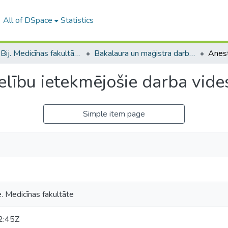
All of DSpace
Statistics
B --- Bij. Medicīnas fakultātes studentu noslēguma darbi / Faculty of Medicine - Graduate works
Bakalaura un maģistra darbi (MF) / Bachelor's and Master's theses
lību ietekmējošie darba vides
Simple item page
e. Medicīnas fakultāte
2:45Z