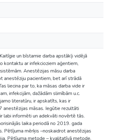
Kaitīgie un bīstamie darba apstākļi vidējā
ešo kontaktu ar infekcioziem aģentiem,
tā sistēmām. Anestēzijas māsu darba
ot anestēziju pacientiem, bet arī strādā
as liecina par to, ka māsas darba vide ir
sam, infekcijām, dažādām slimībām u.c.
mo literatūru, ir apskatīts, kas ir
 7 anestēzijas māsas. Iegūtie rezultāti
ir labi informēti un adekvāti novērtē tās.
norisinājās laika periodā no 2019. gada
as. Pētījuma mērķis –noskaidrot anestēzijas
ija. Pētījuma metode – kvalitatīvā metode.