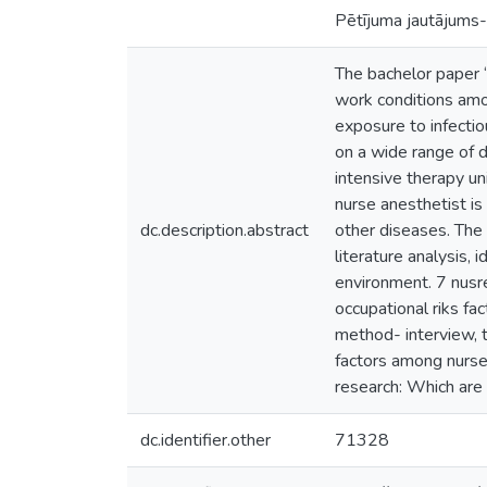
Pētījuma jautājums- 
The bachelor paper “
work conditions amo
exposure to infectio
on a wide range of d
intensive therapy un
nurse anesthetist is
dc.description.abstract
other diseases. The 
literature analysis, 
environment. 7 nusre
occupational riks fa
method- interview, t
factors among nurses
research: Which are 
dc.identifier.other
71328