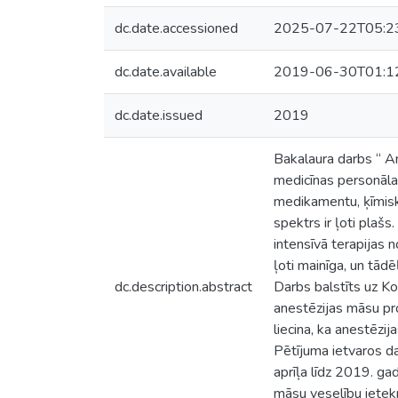
dc.date.accessioned
2025-07-22T05:2
dc.date.available
2019-06-30T01:1
dc.date.issued
2019
Bakalaura darbs “ An
medicīnas personāla v
medikamentu, ķīmisk
spektrs ir ļoti plašs
intensīvā terapijas 
ļoti mainīga, un tād
dc.description.abstract
Darbs balstīts uz Kol
anestēzijas māsu prof
liecina, ka anestēzij
Pētījuma ietvaros da
aprīļa līdz 2019. ga
māsu veselību ietekm