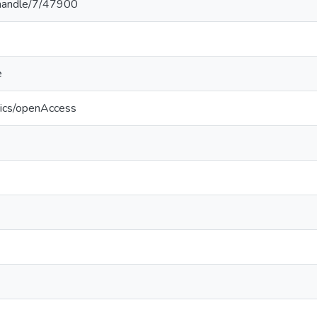
v/handle/7/47900
e
tics/openAccess