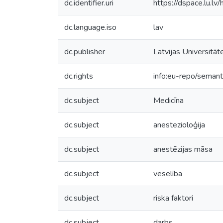
dc.identifier.uri
https://dspace.lu.l
dc.language.iso
lav
dc.publisher
Latvijas Universitāt
dc.rights
info:eu-repo/seman
dc.subject
Medicīna
dc.subject
anestezioloģija
dc.subject
anestēzijas māsa
dc.subject
veselība
dc.subject
riska faktori
dc.subject
darbs