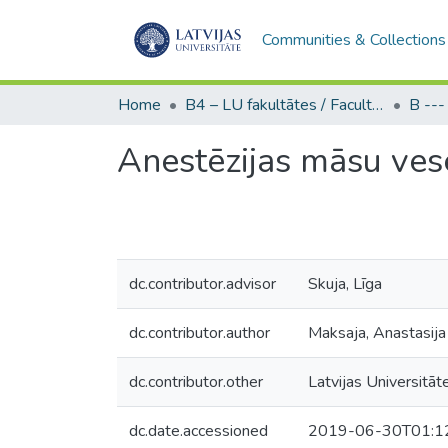
Communities & Collections
Home
B4 – LU fakultātes / Faculties of the UL
Anestēzijas māsu vese
dc.contributor.advisor
Skuja, Līga
dc.contributor.author
Maksaja, Anastasija
dc.contributor.other
Latvijas Universitāt
dc.date.accessioned
2019-06-30T01:1