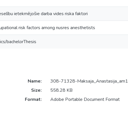
elību ietekmējošie darba vides riska faktori
upational risk factors among nusres anesthetists
ics/bachelorThesis
Name:
308-71328-Maksaja_Anastasija_am1
Size:
558.28 KB
Format:
Adobe Portable Document Format