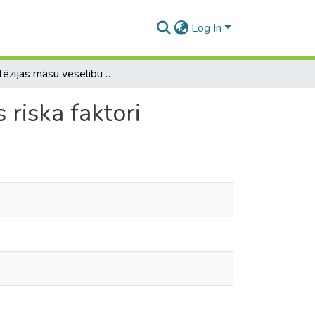
Log In
Anestēzijas māsu veselību ietekmējošie darba vides riska faktori
 riska faktori