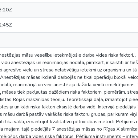
3:20Z
2:45Z
estēzijas māsu veselību ietekmējošie darba vides riska faktori.”. 
idū anestēzijas un reanimācijas nodaļā, pirmkārt, ir saistīti ar ti
i agresīvo vielu un stresa nelabvēlīgu ietekmi uz organismu un 
. Anestēzijas māsas ikdienā darbojās ne tikai operāciju blokā, veic
nodaļā, reanimācijā un veic anestēziju dažāda veidā izmeklējumos. T
ēļ māsas tiek pakļautas dažādiem riska faktoriem, piemērām, stre
istas Rojas māszinības teoriju. Teorētiskajā daļā, izmantojot pieeja
esija un kādi riska faktori eksistē darba vidē. Intervijā piedalījās
as māsu darbā pastāv vairākās riska faktoru grupas, par kuram viņi 
ti tika vākti, izmantojot kvalitatīvo pētniecības metodi. Pētījums 
da maijam, tajā piedalījās 7 anestēzijas māsas no Rīgas X slimnīc
ējošos darba vides riska faktorus. Pētījuma instruments – interv