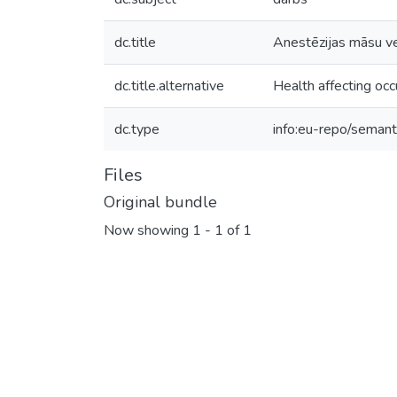
dc.title
Anestēzijas māsu ves
dc.title.alternative
Health affecting occ
dc.type
info:eu-repo/semant
Files
Original bundle
Now showing
1 - 1 of 1