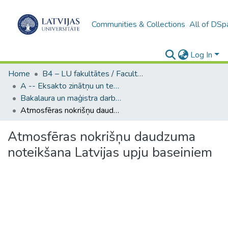
Communities & Collections
All of DSp
Log In
Home
B4 – LU fakultātes / Faculties of the UL
A -- Eksakto zinātņu un tehnoloģiju fakultāte / Faculty of Science and Technology
Bakalaura un maģistra darbi (EZTF) / Bachelor's and Master's theses
Atmosfēras nokrišņu daudzuma noteikšana Latvijas upju baseiniem
Atmosfēras nokrišņu daudzuma
noteikšana Latvijas upju baseiniem