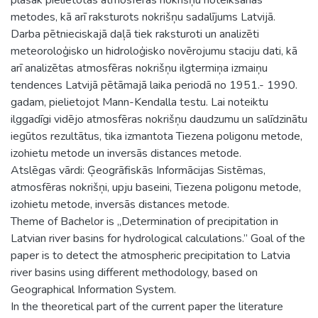
metodes, kā arī raksturots nokrišņu sadalījums Latvijā.
Darba pētnieciskajā daļā tiek raksturoti un analizēti
meteoroloģisko un hidroloģisko novērojumu staciju dati, kā
arī analizētas atmosfēras nokrišņu ilgtermiņa izmaiņu
tendences Latvijā pētāmajā laika periodā no 1951.- 1990.
gadam, pielietojot Mann-Kendalla testu. Lai noteiktu
ilggadīgi vidējo atmosfēras nokrišņu daudzumu un salīdzinātu
iegūtos rezultātus, tika izmantota Tiezena poligonu metode,
izohietu metode un inversās distances metode.
Atslēgas vārdi: Ģeogrāfiskās Informācijas Sistēmas,
atmosfēras nokrišņi, upju baseini, Tiezena poligonu metode,
izohietu metode, inversās distances metode.
Theme of Bachelor is „Determination of precipitation in
Latvian river basins for hydrological calculations.” Goal of the
paper is to detect the atmospheric precipitation to Latvia
river basins using different methodology, based on
Geographical Information System.
In the theoretical part of the current paper the literature