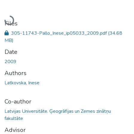
Loading...
Files
305-11743-Pallo_Inese_ip05033_2009.pdf
(34.68
MB)
Date
2009
Authors
Latkovska, Inese
Co-author
Latvijas Universitāte. Ģeogrāfijas un Zemes zinātņu
fakultāte
Advisor