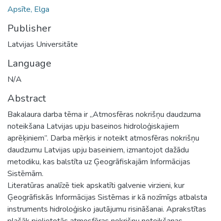
Apsīte, Elga
Publisher
Latvijas Universitāte
Language
N/A
Abstract
Bakalaura darba tēma ir „Atmosfēras nokrišņu daudzuma
noteikšana Latvijas upju baseinos hidroloģiskajiem
aprēķiniem”. Darba mērķis ir noteikt atmosfēras nokrišņu
daudzumu Latvijas upju baseiniem, izmantojot dažādu
metodiku, kas balstīta uz Ģeogrāfiskajām Informācijas
Sistēmām.
Literatūras analīzē tiek apskatīti galvenie virzieni, kur
Ģeogrāfiskās Informācijas Sistēmas ir kā nozīmīgs atbalsta
instruments hidroloģisko jautājumu risināšanai. Aprakstītas
plašāk pielietotās atmosfēras nokrišņu noteikšanas