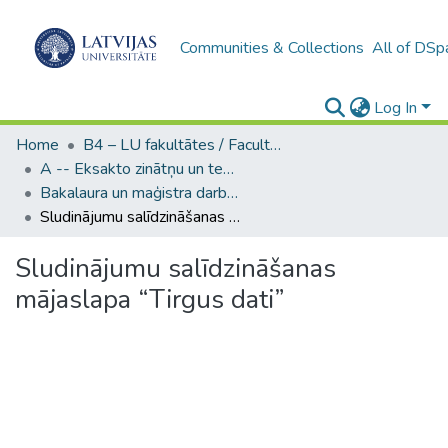
Communities & Collections
All of DSp
Log In
Home
B4 – LU fakultātes / Faculties of the UL
A -- Eksakto zinātņu un tehnoloģiju fakultāte / Faculty of Science and Technology
Bakalaura un maģistra darbi (EZTF) / Bachelor's and Master's theses
Sludinājumu salīdzināšanas mājaslapa “Tirgus dati”
Sludinājumu salīdzināšanas
mājaslapa “Tirgus dati”