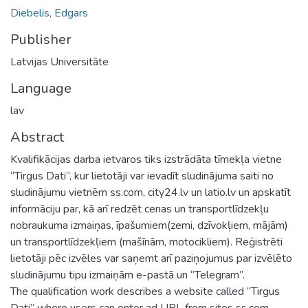
Diebelis, Edgars
Publisher
Latvijas Universitāte
Language
lav
Abstract
Kvalifikācijas darba ietvaros tiks izstrādāta tīmekļa vietne
“Tirgus Dati”, kur lietotāji var ievadīt sludinājuma saiti no
sludinājumu vietnēm ss.com, city24.lv un latio.lv un apskatīt
informāciju par, kā arī redzēt cenas un transportlīdzekļu
nobraukuma izmaiņas, īpašumiem(zemi, dzīvokļiem, mājām)
un transportlīdzekļiem (mašīnām, motocikliem). Reģistrēti
lietotāji pēc izvēles var saņemt arī paziņojumus par izvēlēto
sludinājumu tipu izmaiņām e-pastā un “Telegram”.
The qualification work describes a website called “Tirgus
Dati” where users can enter ad URL from sites ss.com,