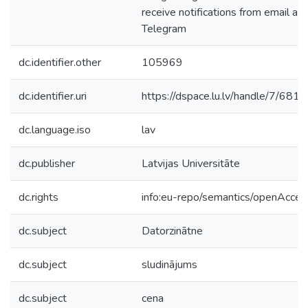
receive notifications from email an
Telegram
dc.identifier.other
105969
dc.identifier.uri
https://dspace.lu.lv/handle/7/681
dc.language.iso
lav
dc.publisher
Latvijas Universitāte
dc.rights
info:eu-repo/semantics/openAcces
dc.subject
Datorzinātne
dc.subject
sludinājums
dc.subject
cena