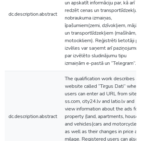
un apskatīt informāciju par, kā arī
redzēt cenas un transportlīdzekļu
dc.description.abstract
nobraukuma izmaiņas,
īpašumiem(zemi, dzīvokļiem, mājā
un transportlīdzekļiem (mašīnām,
motocikliem). Reģistrēti lietotāji p
izvēles var saņemt arī paziņojumus
par izvēlēto sludinājumu tipu
izmaiņām e-pastā un “Telegram”.
The qualification work describes a
website called “Tirgus Dati” where
users can enter ad URL from sites
ss.com, city24.lv and latio.lv and
view information about the ads for
dc.description.abstract
property (land, apartments, houses
and vehicles(cars and motorcycles)
as well as their changes in price an
milage. Registered users can also