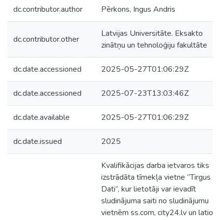
dc.contributor.author
Pērkons, Ingus Andris
Latvijas Universitāte. Eksakto
dc.contributor.other
zinātņu un tehnoloģiju fakultāte
dc.date.accessioned
2025-05-27T01:06:29Z
dc.date.accessioned
2025-07-23T13:03:46Z
dc.date.available
2025-05-27T01:06:29Z
dc.date.issued
2025
Kvalifikācijas darba ietvaros tiks
izstrādāta tīmekļa vietne “Tirgus
Dati”, kur lietotāji var ievadīt
sludinājuma saiti no sludinājumu
vietnēm ss.com, city24.lv un latio.l