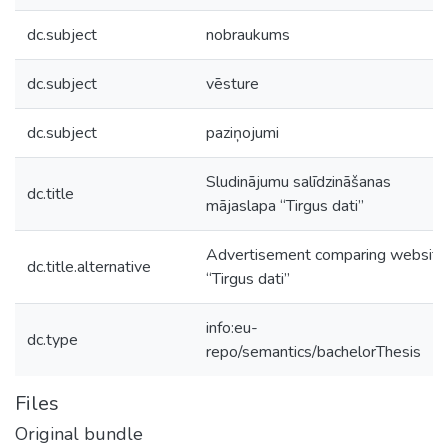
dc.subject
nobraukums
dc.subject
vēsture
dc.subject
paziņojumi
Sludinājumu salīdzināšanas
dc.title
mājaslapa “Tirgus dati”
Advertisement comparing website
dc.title.alternative
“Tirgus dati”
info:eu-
dc.type
repo/semantics/bachelorThesis
Files
Original bundle