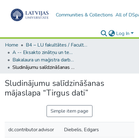
Communities & Collections
All of DSp
Log In
Home
B4 – LU fakultātes / Faculties of the UL
A -- Eksakto zinātņu un tehnoloģiju fakultāte / Faculty of Science and Technology
Bakalaura un maģistra darbi (EZTF) / Bachelor's and Master's theses
Sludinājumu salīdzināšanas mājaslapa “Tirgus dati”
Sludinājumu salīdzināšanas
mājaslapa “Tirgus dati”
Simple item page
dc.contributor.advisor
Diebelis, Edgars