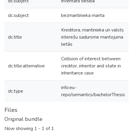
dc.subject
inventāra tiesība
dc.subject
bezmantinieka manta
Kreditora, mantinieka un valsts
dc.title
interešu sadursme mantojuma
lietās
Collision of interest between
dc.title.alternative
creditor, inheritor and state in
inheritance case
info:eu-
dc.type
repo/semantics/bachelorThesis
Files
Original bundle
Now showing
1 - 1 of 1