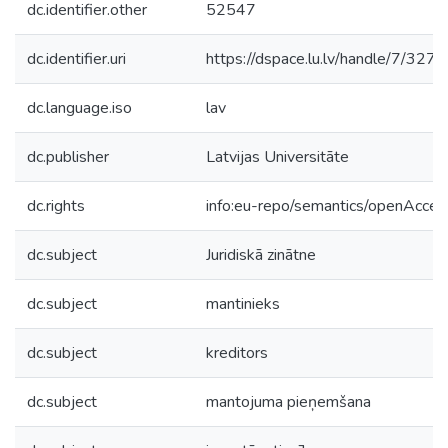
dc.identifier.other
52547
dc.identifier.uri
https://dspace.lu.lv/handle/7/327
dc.language.iso
lav
dc.publisher
Latvijas Universitāte
dc.rights
info:eu-repo/semantics/openAcces
dc.subject
Juridiskā zinātne
dc.subject
mantinieks
dc.subject
kreditors
dc.subject
mantojuma pieņemšana