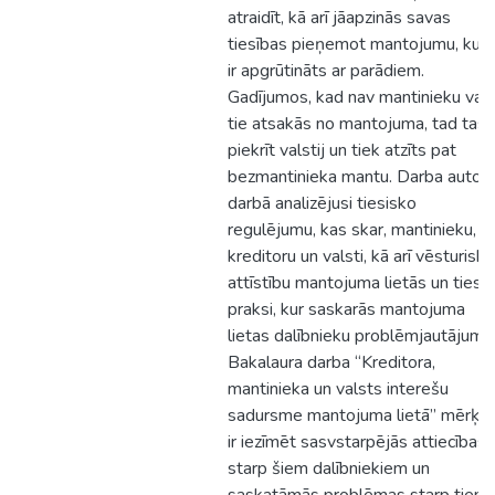
atraidīt, kā arī jāapzinās savas
tiesības pieņemot mantojumu, kurš
ir apgrūtināts ar parādiem.
Gadījumos, kad nav mantinieku vai
tie atsakās no mantojuma, tad tas
piekrīt valstij un tiek atzīts pat
bezmantinieka mantu. Darba autor
darbā analizējusi tiesisko
regulējumu, kas skar, mantinieku,
kreditoru un valsti, kā arī vēsturisko
attīstību mantojuma lietās un tiesu
praksi, kur saskarās mantojuma
lietas dalībnieku problēmjautājumi.
Bakalaura darba “Kreditora,
mantinieka un valsts interešu
sadursme mantojuma lietā” mērķis
ir iezīmēt sasvstarpējās attiecības
starp šiem dalībniekiem un