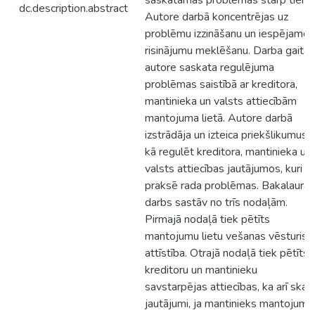
saskatāmās problēmas starp tiem.
dc.description.abstract
Autore darbā koncentrējas uz
problēmu izzināšanu un iespējamo
risinājumu meklēšanu. Darba gaitā
autore saskata regulējuma
problēmas saistībā ar kreditora,
mantinieka un valsts attiecībām
mantojuma lietā. Autore darbā
izstrādāja un izteica priekšlikumus
kā regulēt kreditora, mantinieka un
valsts attiecības jautājumos, kuri
praksē rada problēmas. Bakalaura
darbs sastāv no trīs nodaļām.
Pirmajā nodaļā tiek pētīts
mantojumu lietu vešanas vēsturisk
attīstība. Otrajā nodaļā tiek pētīts
kreditoru un mantinieku
savstarpējas attiecības, ka arī skatī
jautājumi, ja mantinieks mantojumu