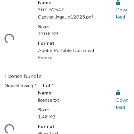
Name:
307-52547-
Down
Ozolina_Inga_io12023.pdf
load
Size:
ading...
430.6 KB
Format:
Adobe Portable Document
Format
License bundle
Now showing
1 - 1 of 1
Name:
license.txt
Down
load
Size:
1.46 KB
ading...
Format:
Plain Text