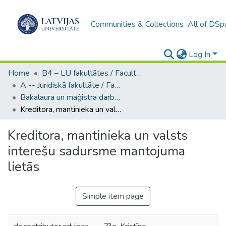
Communities & Collections
All of DSp
Log In
Home
B4 – LU fakultātes / Faculties of the UL
A -- Juridiskā fakultāte / Faculty of Law
Bakalaura un maģistra darbi (JF) / Bachelor's and Master's theses
Kreditora, mantinieka un valsts interešu sadursme mantojuma lietās
Kreditora, mantinieka un valsts
interešu sadursme mantojuma
lietās
Simple item page