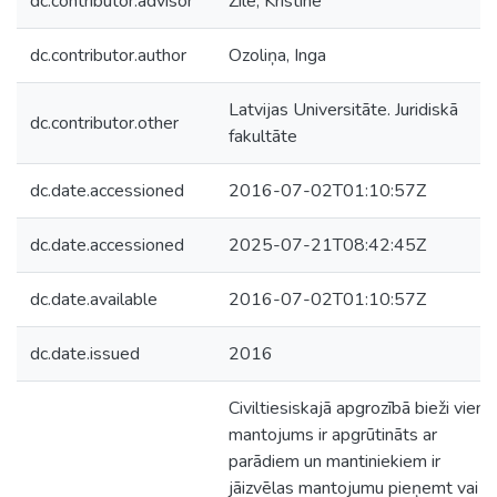
dc.contributor.advisor
Zīle, Kristīne
dc.contributor.author
Ozoliņa, Inga
Latvijas Universitāte. Juridiskā
dc.contributor.other
fakultāte
dc.date.accessioned
2016-07-02T01:10:57Z
dc.date.accessioned
2025-07-21T08:42:45Z
dc.date.available
2016-07-02T01:10:57Z
dc.date.issued
2016
Civiltiesiskajā apgrozībā bieži vien
mantojums ir apgrūtināts ar
parādiem un mantiniekiem ir
jāizvēlas mantojumu pieņemt vai