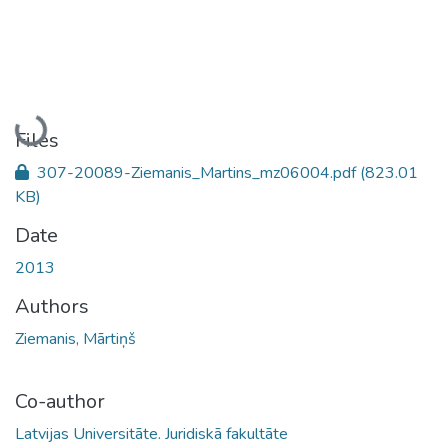
Loading...
Files
307-20089-Ziemanis_Martins_mz06004.pdf
(823.01
KB)
Date
2013
Authors
Ziemanis, Mārtiņš
Co-author
Latvijas Universitāte. Juridiskā fakultāte