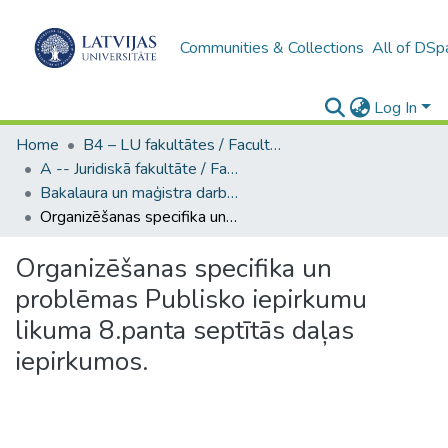
Communities & Collections
All of DSp
Log In
Home
B4 – LU fakultātes / Faculties of the UL
A -- Juridiskā fakultāte / Faculty of Law
Bakalaura un maģistra darbi (JF) / Bachelor's and Master's theses
Organizēšanas specifika un problēmas Publisko iepirkumu likuma 8.panta septītās daļas iepirkumos.
Organizēšanas specifika un
problēmas Publisko iepirkumu
likuma 8.panta septītās daļas
iepirkumos.