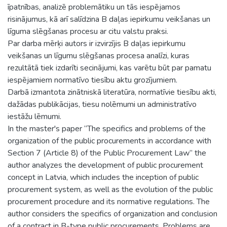
īpatnības, analizē problemātiku un tās iespējamos
risinājumus, kā arī salīdzina B daļas iepirkumu veikšanas un
līguma slēgšanas procesu ar citu valstu praksi.
Par darba mērķi autors ir izvirzījis B daļas iepirkumu
veikšanas un līgumu slēgšanas procesa analīzi, kuras
rezultātā tiek izdarīti secinājumi, kas varētu būt par pamatu
iespējamiem normatīvo tiesību aktu grozījumiem.
Darbā izmantota zinātniskā literatūra, normatīvie tiesību akti,
dažādas publikācijas, tiesu nolēmumi un administratīvo
iestāžu lēmumi.
In the master's paper “The specifics and problems of the
organization of the public procurements in accordance with
Section 7 (Article 8) of the Public Procurement Law” the
author analyzes the development of public procurement
concept in Latvia, which includes the inception of public
procurement system, as well as the evolution of the public
procurement procedure and its normative regulations. The
author considers the specifics of organization and conclusion
of a contract in B-type public procurements. Problems are