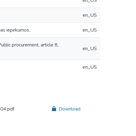
en_US
en_US
as iepirkumos.
en_US
blic procurement, article 8,
en_US
en_US
04.pdf
Download