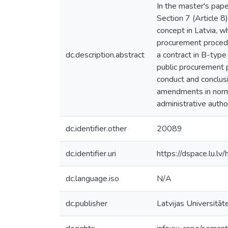
In the master's pape
Section 7 (Article 
concept in Latvia, w
procurement procedur
dc.description.abstract
a contract in B-typ
public procurement p
conduct and conclusi
amendments in normat
administrative autho
dc.identifier.other
20089
dc.identifier.uri
https://dspace.lu.l
dc.language.iso
N/A
dc.publisher
Latvijas Universitāt