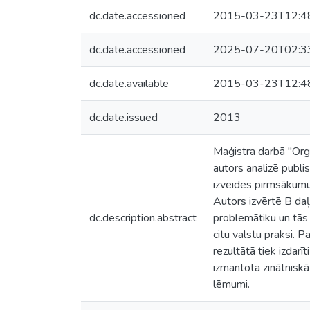
dc.date.accessioned
2015-03-23T12:4
dc.date.accessioned
2025-07-20T02:3
dc.date.available
2015-03-23T12:4
dc.date.issued
2013
Maģistra darbā "Org
autors analizē publis
izveides pirmsākumu
Autors izvērtē B da
dc.description.abstract
problemātiku un tās 
citu valstu praksi. P
rezultātā tiek izdar
izmantota zinātniskā 
lēmumi.