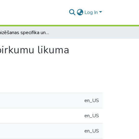
Log In
Organizēšanas specifika un problēmas Publisko iepirkumu likuma 8.panta septītās daļas iepirkumos.
pirkumu likuma
en_US
en_US
en_US