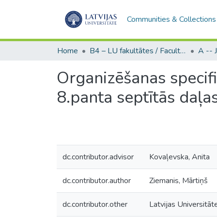
Communities & Collections
Home
B4 – LU fakultātes / Faculties of the UL
Organizēšanas specif
8.panta septītās daļa
dc.contributor.advisor
Kovaļevska, Anita
dc.contributor.author
Ziemanis, Mārtiņš
dc.contributor.other
Latvijas Universitāte