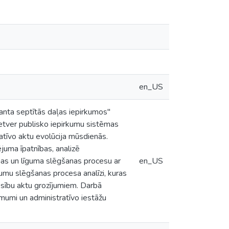
en_US
anta septītās daļas iepirkumos"
s ietver publisko iepirkumu sistēmas
atīvo aktu evolūcija mūsdienās.
juma īpatnības, analizē
anas un līguma slēgšanas procesu ar
en_US
īgumu slēgšanas procesa analīzi, kuras
iesību aktu grozījumiem. Darbā
lēmumi un administratīvo iestāžu