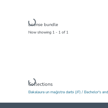
Loading...
License bundle
Now showing
1 - 1 of 1
Loading...
Collections
Bakalaura un maģistra darbi (JF) / Bachelor's a