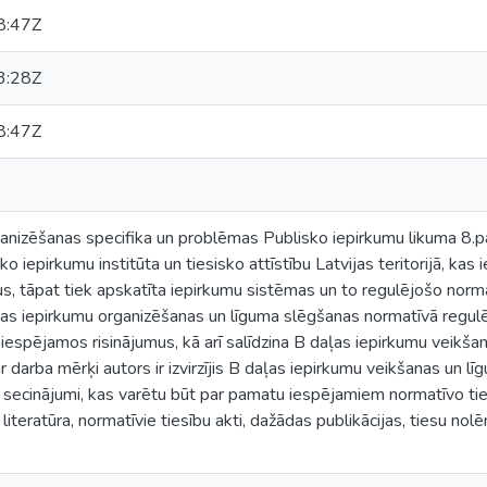
8:47Z
3:28Z
8:47Z
anizēšanas specifika un problēmas Publisko iepirkumu likuma 8.p
ko iepirkumu institūta un tiesisko attīstību Latvijas teritorijā, ka
s, tāpat tiek apskatīta iepirkumu sistēmas un to regulējošo norm
ļas iepirkumu organizēšanas un līguma slēgšanas normatīvā regulē
iespējamos risinājumus, kā arī salīdzina B daļas iepirkumu veikš
ar darba mērķi autors ir izvirzījis B daļas iepirkumu veikšanas un l
īti secinājumi, kas varētu būt par pamatu iespējamiem normatīvo t
literatūra, normatīvie tiesību akti, dažādas publikācijas, tiesu no