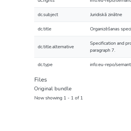
dc.rights
info:eu-repo/seman
dc.subject
Juridiskā zinātne
dc.title
Organizēšanas speci
Specification and pr
dc.title.alternative
paragraph 7.
dc.type
info:eu-repo/semant
Files
Original bundle
Now showing
1 - 1 of 1