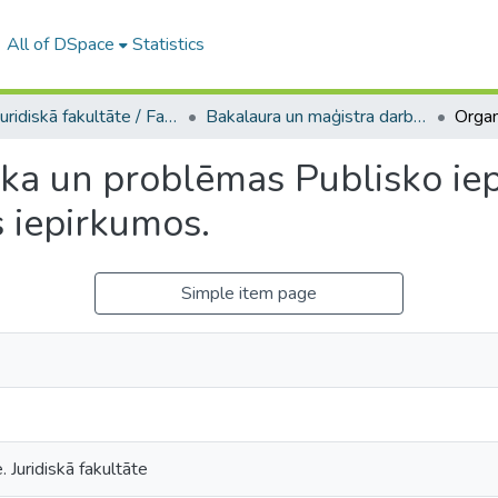
All of DSpace
Statistics
A -- Juridiskā fakultāte / Faculty of Law
Bakalaura un maģistra darbi (JF) / Bachelor's and Master's theses
ika un problēmas Publisko ie
s iepirkumos.
Simple item page
. Juridiskā fakultāte