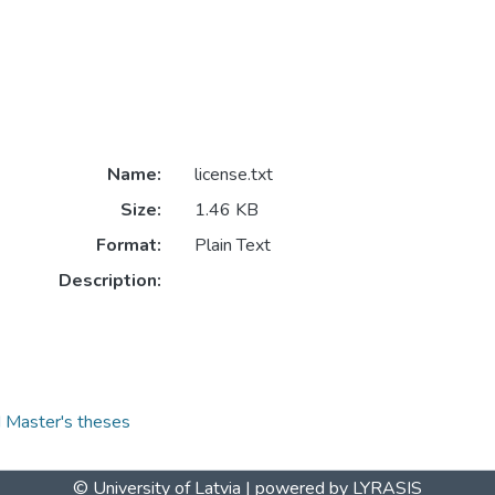
Name:
license.txt
Size:
1.46 KB
Format:
Plain Text
Description:
nd Master's theses
© University of Latvia |
powered by LYRASIS