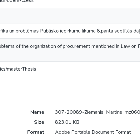
tics/openAccess
fika un problēmas Publisko iepirkumu likuma 8.panta septītās daļ
oblems of the organization of procurement mentioned in Law on Pu
ics/masterThesis
Name:
307-20089-Ziemanis_Martins_mz060
Size:
823.01 KB
Format:
Adobe Portable Document Format