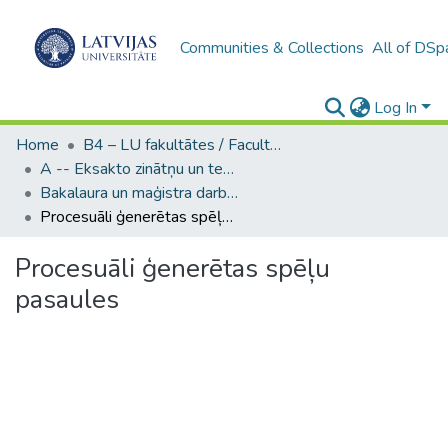
Communities & Collections
All of DSp
Log In
Home
B4 – LU fakultātes / Faculties of the UL
A -- Eksakto zinātņu un tehnoloģiju fakultāte / Faculty of Science and Technology
Bakalaura un maģistra darbi (EZTF) / Bachelor's and Master's theses
Procesuāli ģenerētas spēļu pasaules
Procesuāli ģenerētas spēļu
pasaules