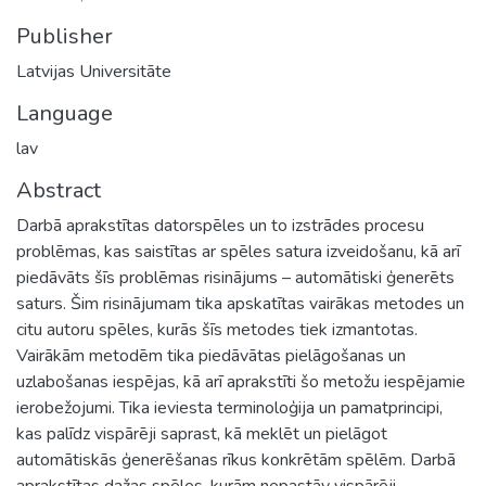
Publisher
Latvijas Universitāte
Language
lav
Abstract
Darbā aprakstītas datorspēles un to izstrādes procesu
problēmas, kas saistītas ar spēles satura izveidošanu, kā arī
piedāvāts šīs problēmas risinājums – automātiski ģenerēts
saturs. Šim risinājumam tika apskatītas vairākas metodes un
citu autoru spēles, kurās šīs metodes tiek izmantotas.
Vairākām metodēm tika piedāvātas pielāgošanas un
uzlabošanas iespējas, kā arī aprakstīti šo metožu iespējamie
ierobežojumi. Tika ieviesta terminoloģija un pamatprincipi,
kas palīdz vispārēji saprast, kā meklēt un pielāgot
automātiskās ģenerēšanas rīkus konkrētām spēlēm. Darbā
aprakstītas dažas spēles, kurām nepastāv vispārēji