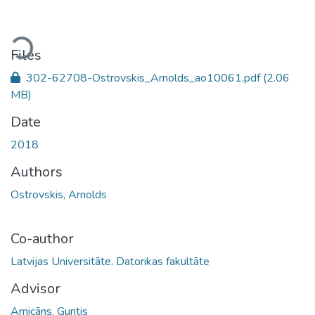
Loading...
Files
302-62708-Ostrovskis_Arnolds_ao10061.pdf
(2.06
MB)
Date
2018
Authors
Ostrovskis, Arnolds
Co-author
Latvijas Universitāte. Datorikas fakultāte
Advisor
Arnicāns, Guntis