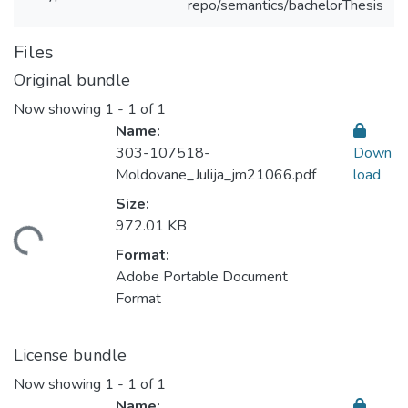
repo/semantics/bachelorThesis
Files
Original bundle
Now showing
1 - 1 of 1
Name:
303-107518-
Down
Moldovane_Julija_jm21066.pdf
load
Size:
972.01 KB
ding...
Format:
Adobe Portable Document
Format
License bundle
Now showing
1 - 1 of 1
Name: