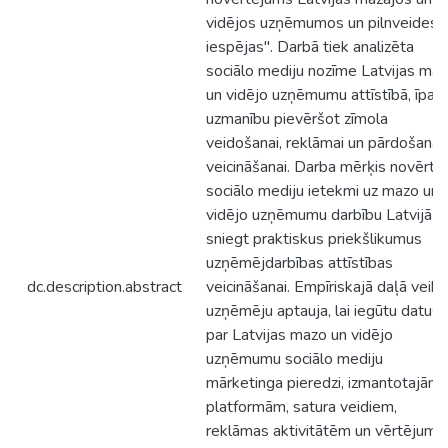
vidējos uzņēmumos un pilnveides
iespējas". Darbā tiek analizēta
sociālo mediju nozīme Latvijas ma
un vidējo uzņēmumu attīstībā, īpaš
uzmanību pievēršot zīmola
veidošanai, reklāmai un pārdošanas
veicināšanai. Darba mērķis novērtē
sociālo mediju ietekmi uz mazo un
vidējo uzņēmumu darbību Latvijā u
sniegt praktiskus priekšlikumus
uzņēmējdarbības attīstības
dc.description.abstract
veicināšanai. Empīriskajā daļā veikt
uzņēmēju aptauja, lai iegūtu datus
par Latvijas mazo un vidējo
uzņēmumu sociālo mediju
mārketinga pieredzi, izmantotajām
platformām, satura veidiem,
reklāmas aktivitātēm un vērtējumu