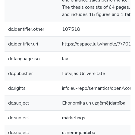
and enhance sales performance.
The thesis consists of 64 pages,
and includes 18 figures and 1 table
dc.identifier.other
107518
dc.identifier.uri
https://dspace.lu.lv/handle/7/701
dc.language.iso
lav
dc.publisher
Latvijas Universitāte
dc.rights
info:eu-repo/semantics/openAcces
dc.subject
Ekonomika un uzņēmējdarbība
dc.subject
mārketings
dc.subject
uzņēmējdarbība