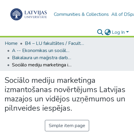
Communities & Collections
All of DSp
Log In
Home
B4 – LU fakultātes / Faculties of the UL
A -- Ekonomikas un sociālo zinātņu fakultāte / Faculty of Economics and Social Sciences
Bakalaura un maģistra darbi (ESZF) / Bachelor's and Master's theses
Sociālo mediju marketinga izmantošanas novērtējums Latvijas mazajos un vidējos uzņēmumos un pilnveides iespējas.
Sociālo mediju marketinga
izmantošanas novērtējums Latvijas
mazajos un vidējos uzņēmumos un
pilnveides iespējas.
Simple item page