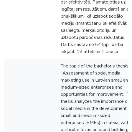
par efektivitāti. Pamatojoties uz
iegūtajiem rezultātiem, darbā snieg
priekšlikumi, kā uzlabot sociālo
mediju izmantošanu, lai efektīvāk
sasniegtu mērķauditoriju un
uzlabotu pārdošanas rezultātus.
Darbs sastāv no 64 lpp., darbā
iekļauti 18 attēli un 1 tabula
The topic of the bachelor’s thesis i
"Assessment of social media
marketing use in Latvian small and
medium-sized enterprises and
opportunities for improvement." T
thesis analyzes the importance of
social media in the development of
small and medium-sized
enterprises (SMEs) in Latvia, with
particular focus on brand building,