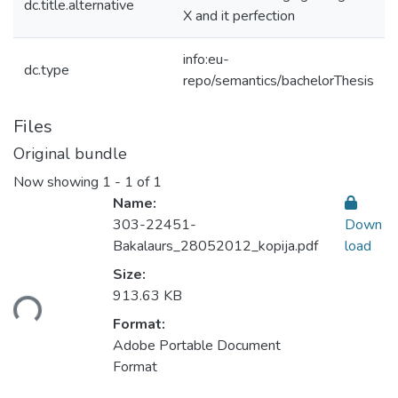
dc.title.alternative
X and it perfection
info:eu-
dc.type
repo/semantics/bachelorThesis
Files
Original bundle
Now showing
1 - 1 of 1
Name:
303-22451-
Down
Bakalaurs_28052012_kopija.pdf
load
Loading...
Size:
913.63 KB
Format:
Adobe Portable Document
Format