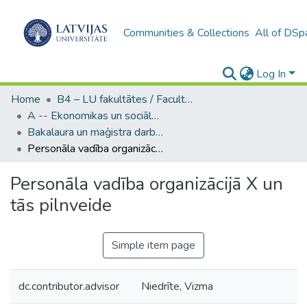
Communities & Collections
All of DSp
Log In
Home
B4 – LU fakultātes / Faculties of the UL
A -- Ekonomikas un sociālo zinātņu fakultāte / Faculty of Economics and Social Sciences
Bakalaura un maģistra darbi (ESZF) / Bachelor's and Master's theses
Personāla vadība organizācijā X un tās pilnveide
Personāla vadība organizācijā X un
tās pilnveide
Simple item page
dc.contributor.advisor
Niedrīte, Vizma