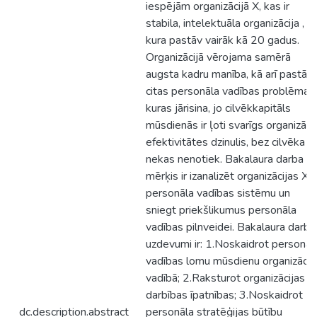
iespējām organizācijā X, kas ir
stabila, intelektuāla organizācija ,
kura pastāv vairāk kā 20 gadus.
Organizācijā vērojama samērā
augsta kadru manība, kā arī pastāv
citas personāla vadības problēmas,
kuras jārisina, jo cilvēkkapitāls
mūsdienās ir ļoti svarīgs organizāci
efektivitātes dzinulis, bez cilvēka
nekas nenotiek. Bakalaura darba
mērķis ir izanalizēt organizācijas X
personāla vadības sistēmu un
sniegt priekšlikumus personāla
vadības pilnveidei. Bakalaura darba
uzdevumi ir: 1.Noskaidrot personāl
vadības lomu mūsdienu organizācij
vadībā; 2.Raksturot organizācijas X
darbības īpatnības; 3.Noskaidrot
dc.description.abstract
personāla stratēģijas būtību