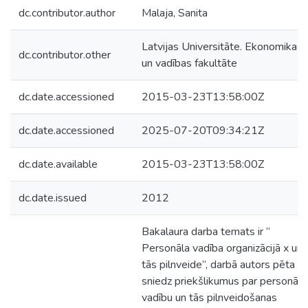
dc.contributor.author
Malaja, Sanita
Latvijas Universitāte. Ekonomikas
dc.contributor.other
un vadības fakultāte
dc.date.accessioned
2015-03-23T13:58:00Z
dc.date.accessioned
2025-07-20T09:34:21Z
dc.date.available
2015-03-23T13:58:00Z
dc.date.issued
2012
Bakalaura darba temats ir ”
Personāla vadība organizācijā x un
tās pilnveide”, darbā autors pēta u
sniedz priekšlikumus par personāla
vadību un tās pilnveidošanas