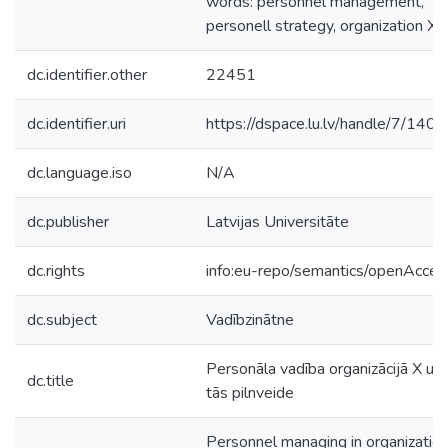
words: personnel management,
personell strategy, organization X
dc.identifier.other
22451
dc.identifier.uri
https://dspace.lu.lv/handle/7/140
dc.language.iso
N/A
dc.publisher
Latvijas Universitāte
dc.rights
info:eu-repo/semantics/openAcces
dc.subject
Vadībzinātne
Personāla vadība organizācijā X un
dc.title
tās pilnveide
Personnel managing in organizatio