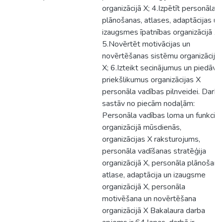
organizācijā X; 4.Izpētīt personāla
plānošanas, atlases, adaptācijas un
izaugsmes īpatnības organizācijā X;
5.Novērtēt motivācijas un
novērtēšanas sistēmu organizācijā
X; 6.Izteikt secinājumus un piedāvā
priekšlikumus organizācijas X
personāla vadības pilnveidei. Darb
sastāv no piecām nodaļām:
Personāla vadības loma un funkcija
organizācijā mūsdienās,
organizācijas X raksturojums,
personāla vadīšanas stratēģija
organizācijā X, personāla plānošana
atlase, adaptācija un izaugsme
organizācijā X, personāla
motivēšana un novērtēšana
organizācijā X Bakalaura darba