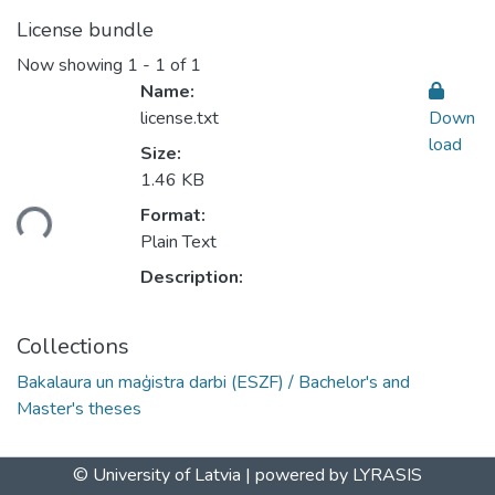
License bundle
Now showing
1 - 1 of 1
Name:
license.txt
Down
load
Size:
Loading...
1.46 KB
Format:
Plain Text
Description:
Collections
Bakalaura un maģistra darbi (ESZF) / Bachelor's and
Master's theses
© University of Latvia |
powered by LYRASIS