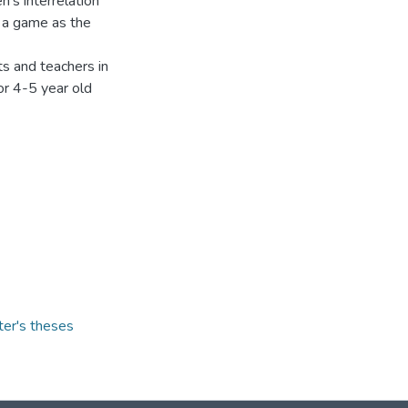
en’s interrelation
nd a game as the
nts and teachers in
or 4-5 year old
ter's theses