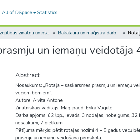
All of DSpace
Statistics
A -- Izglītības zinātņu un psiholoģijas fakultāte / Faculty of Education Sciences and Psychology
Bakalaura un maģistra darbi (PPMF) / Bachelor's and Master's theses
prasmju un iemaņu veidotāja 
Abstract
Nosaukums: „Rotaļa – saskarsmes prasmju un iemaņu vei
veciem bērniem”.
Autore: Aivita Antone
Zinātniskais vadītājs: Mag. paed. Ērika Vugule
Darba apjoms: 62 lpp., Ievads, 3 nodaļas, nobeigums, 32 b
nosaukumi, 7 pielikumi.
Pētījuma mērķis: pētīt rotaļas nozīmi 4 – 5 gadus vecu b
prasmju un iemaņu veidošanā pirmskolā.