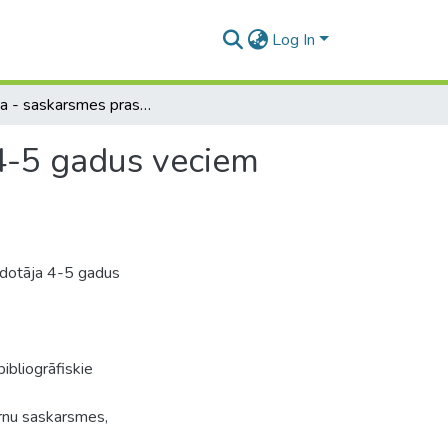
Log In
Rotaļa - saskarsmes prasmju un iemaņu veidotāja 4-5 gadus veciem bērniem
4-5 gadus veciem
dotāja 4-5 gadus
ibliogrāfiskie
ērnu saskarsmes,