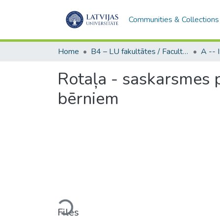
Communities & Collections
Home
B4 – LU fakultātes / Faculties of the UL
Rotaļa - saskarsmes 
bērniem
Loading...
Files