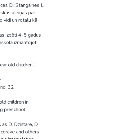
ces D., Stangaines I.,
iskās atziņas par
 vidi un rotaļu kā
as izpēti 4-5 gadus
skolā izmantojot
ear old children”.
e
end, 32
ld children in
ng preschool
 as D. Dzintare, D.
Vecgrāve and others