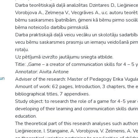
Darba teorētiskajā daļā analizētas Dzintares D., Lieģiniece
Vorobjova A., Zelmeņa V., Vecgrāves A., u.c. autoru teorēt
bērnu saskarsmes īpatnībām, ģimeni kā bērnu pirmo sociālo
bērna noteicošo darbību pirmskolā.
Darba praktiskajā daļā veicu vecāku un skolotāju sadarbīb
vecu bērnu saskarsmes prasmju un iemaņu veidošanā pirm
rotaļu.
Uz pētījumā izvirzīto jautājumu sniegta atbilde.
Title: „Game – a creator of communication skills for 4 – 5 y
Annotator: Aivita Antone
 un
Adviser of the research: Master of Pedagogy Erika Vugul
Amount of work: 62 pages, Introduction, 3 chapters, the 
bibliographical titles, 7 appendixes.
Study object: to research the role of a game for 4-5 year o
developing of their learning and communication skills duri
education.
The theoretical part of this research analyses such authors
Lieģiniecece, I. Stangaine, A. Vorobjova, V. Zelmenis, A. 