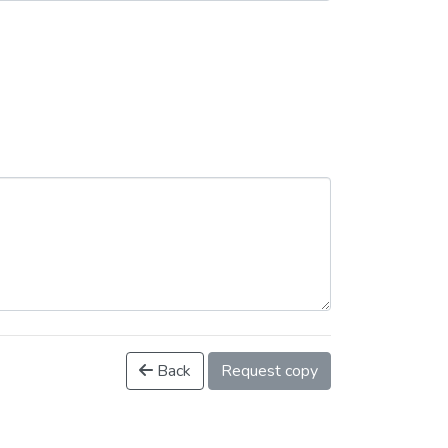
Back
Request copy