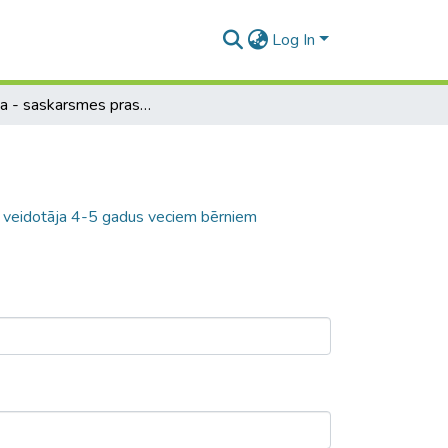
Log In
Rotaļa - saskarsmes prasmju un iemaņu veidotāja 4-5 gadus veciem bērniem
 veidotāja 4-5 gadus veciem bērniem