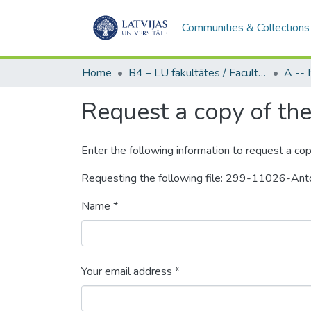
Communities & Collections
Home
B4 – LU fakultātes / Faculties of the UL
Request a copy of the 
Enter the following information to request a cop
Requesting the following file: 299-11026-Ant
Name *
Your email address *