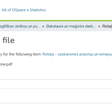
All of DSpace
Statistics
A -- Izglītības zinātņu un psiholoģijas fakultāte / Faculty of Education Sciences and Psychology
Bakalaura un maģistra darbi (PPMF) / Bachelor's and Master's theses
file
y for the following item:
Rotaļa - saskarsmes prasmju un iemaņu
one.pdf