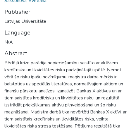
Saksonova, Svetlana
Publisher
Latvijas Universitāte
Language
N/A
Abstract
Pēdējā krīze parādīja nepieciešamību saistīto ar aktīviem
kredītriska un likviditātes riska padziļinātajā izpētē. Ņemot
vērā šo risku īpašu nozīmīgumu, maģistra darba mērķis ir,
balstoties uz speciālās literatūras, normatīvajiem aktiem un
finanšu pārskatu analīzes, izanalizēt Bankas X aktīvus un ar
tiem saistītos kredītrisku un likviditātes risku, un rezultātā
izstrādāt priekšlikumus aktīvu pilnveidošanai un šo risku
mazināšanai. Maģistra darbā tika novērtēti Bankas X aktīvi, ar
tiem saistītais kredītrisks un likviditātes risks, veikta
likviditātes riska stresa testēšana. Pētījuma rezultātā tika