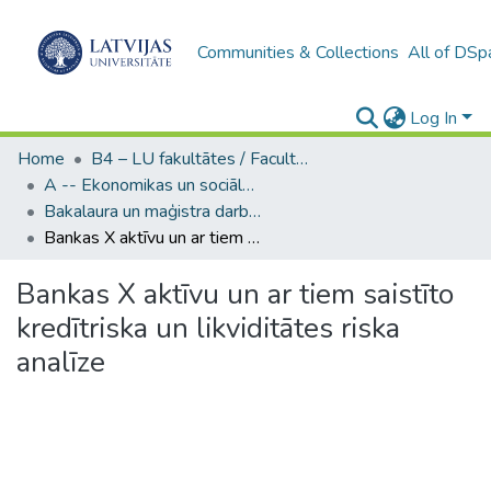
Communities & Collections
All of DSp
Log In
Home
B4 – LU fakultātes / Faculties of the UL
A -- Ekonomikas un sociālo zinātņu fakultāte / Faculty of Economics and Social Sciences
Bakalaura un maģistra darbi (ESZF) / Bachelor's and Master's theses
Bankas X aktīvu un ar tiem saistīto kredītriska un likviditātes riska analīze
Bankas X aktīvu un ar tiem saistīto
kredītriska un likviditātes riska
analīze