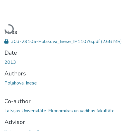
Loading...
Files
303-29105-Polakova_Inese_IP11076.pdf
(2.68 MB)
Date
2013
Authors
Poļakova, Inese
Co-author
Latvijas Universitāte. Ekonomikas un vadības fakultāte
Advisor