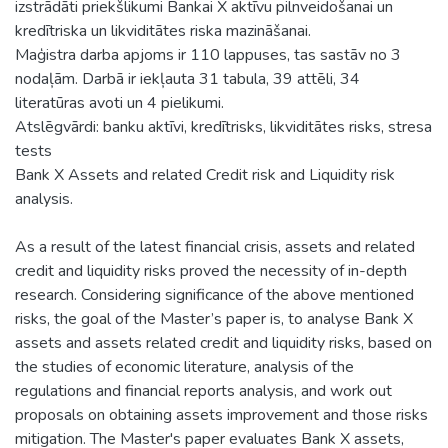
izstrādāti priekšlikumi Bankai X aktīvu pilnveidošanai un
kredītriska un likviditātes riska mazināšanai.
Maģistra darba apjoms ir 110 lappuses, tas sastāv no 3
nodaļām. Darbā ir iekļauta 31 tabula, 39 attēli, 34
literatūras avoti un 4 pielikumi.
Atslēgvārdi: banku aktīvi, kredītrisks, likviditātes risks, stresa
tests
Bank X Assets and related Credit risk and Liquidity risk
analysis.
As a result of the latest financial crisis, assets and related
credit and liquidity risks proved the necessity of in-depth
research. Considering significance of the above mentioned
risks, the goal of the Master’s paper is, to analyse Bank X
assets and assets related credit and liquidity risks, based on
the studies of economic literature, analysis of the
regulations and financial reports analysis, and work out
proposals on obtaining assets improvement and those risks
mitigation. The Master's paper evaluates Bank X assets,