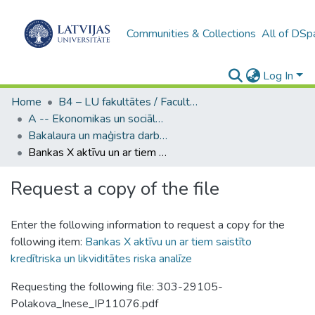
Communities & Collections
All of DSp
Log In
Home
B4 – LU fakultātes / Faculties of the UL
A -- Ekonomikas un sociālo zinātņu fakultāte / Faculty of Economics and Social Sciences
Bakalaura un maģistra darbi (ESZF) / Bachelor's and Master's theses
Bankas X aktīvu un ar tiem saistīto kredītriska un likviditātes riska analīze
Request a copy of the file
Enter the following information to request a copy for the
following item:
Bankas X aktīvu un ar tiem saistīto
kredītriska un likviditātes riska analīze
Requesting the following file: 303-29105-
Polakova_Inese_IP11076.pdf