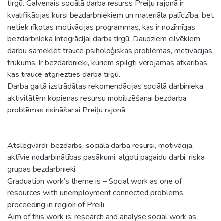
tirgū. Galvenais sociālā darba resurss Preiļu rajonā ir
kvalifikācijas kursi bezdarbniekiem un materiāla palīdzība, bet
netiek rīkotas motivācijas programmas, kas ir nozīmīgas
bezdarbnieka integrācijai darba tirgū. Daudziem cilvēkiem
darbu sameklēt traucē psiholoģiskas problēmas, motivācijas
trūkums. Ir bezdarbnieki, kuriem spilgti vērojamas atkarības,
kas traucē atgriezties darba tirgū.
Darba gaitā izstrādātas rekomendācijas sociālā darbinieka
aktivitātēm kopienas resursu mobilizēšanai bezdarba
problēmas risināšanai Preiļu rajonā.
Atslēgvārdi: bezdarbs, sociālā darba resursi, motivācija,
aktīvie nodarbinātības pasākumi, algoti pagaidu darbi, riska
grupas bezdarbnieki
Graduation work’s theme is – Social work as one of
resources with unemployment connected problems
proceeding in region of Preili.
Aim of this work is: research and analyse social work as