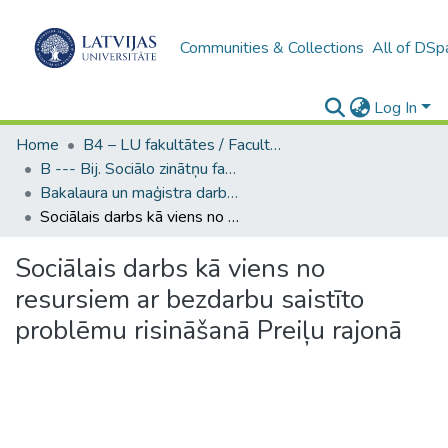
Communities & Collections
All of DSp
Log In
Home
B4 – LU fakultātes / Faculties of the UL
B --- Bij. Sociālo zinātņu fakultātes noslēguma darbi / Faculty of Social Sciences - Graduate works
Bakalaura un maģistra darbi (SZF) / Bachelor's and Master's theses
Sociālais darbs kā viens no resursiem ar bezdarbu saistīto problēmu risināšanā Preiļu rajonā
Sociālais darbs kā viens no
resursiem ar bezdarbu saistīto
problēmu risināšanā Preiļu rajonā