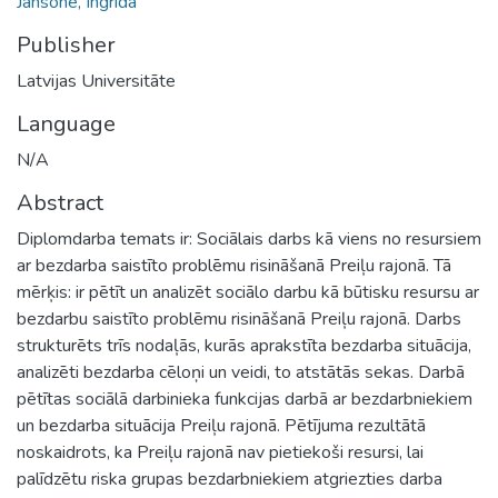
Jansone, Ingrīda
Publisher
Latvijas Universitāte
Language
N/A
Abstract
Diplomdarba temats ir: Sociālais darbs kā viens no resursiem
ar bezdarba saistīto problēmu risināšanā Preiļu rajonā. Tā
mērķis: ir pētīt un analizēt sociālo darbu kā būtisku resursu ar
bezdarbu saistīto problēmu risināšanā Preiļu rajonā. Darbs
strukturēts trīs nodaļās, kurās aprakstīta bezdarba situācija,
analizēti bezdarba cēloņi un veidi, to atstātās sekas. Darbā
pētītas sociālā darbinieka funkcijas darbā ar bezdarbniekiem
un bezdarba situācija Preiļu rajonā. Pētījuma rezultātā
noskaidrots, ka Preiļu rajonā nav pietiekoši resursi, lai
palīdzētu riska grupas bezdarbniekiem atgriezties darba