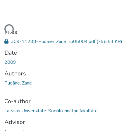
ding...
Files
309-11288-Pudane_Zane_zp05004.pdf
(798.54 KB)
Date
2009
Authors
Pudāne, Zane
Co-author
Latvijas Universitāte. Sociālo zinātņu fakultāte
Advisor