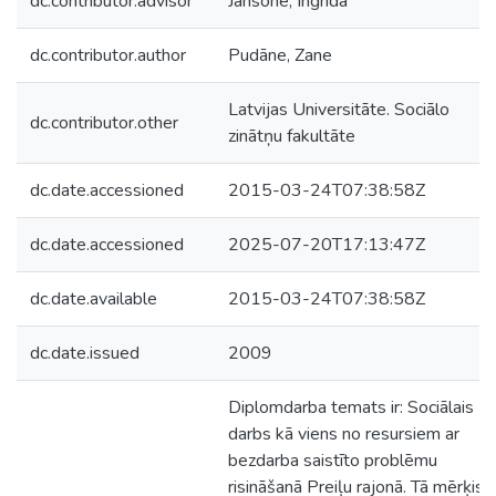
dc.contributor.advisor
Jansone, Ingrīda
dc.contributor.author
Pudāne, Zane
Latvijas Universitāte. Sociālo
dc.contributor.other
zinātņu fakultāte
dc.date.accessioned
2015-03-24T07:38:58Z
dc.date.accessioned
2025-07-20T17:13:47Z
dc.date.available
2015-03-24T07:38:58Z
dc.date.issued
2009
Diplomdarba temats ir: Sociālais
darbs kā viens no resursiem ar
bezdarba saistīto problēmu
risināšanā Preiļu rajonā. Tā mērķis: i