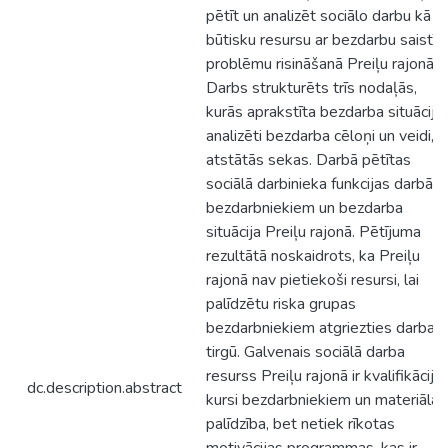
pētīt un analizēt sociālo darbu kā
būtisku resursu ar bezdarbu saistīt
problēmu risināšanā Preiļu rajonā.
Darbs strukturēts trīs nodaļās,
kurās aprakstīta bezdarba situācija,
analizēti bezdarba cēloņi un veidi, t
atstātās sekas. Darbā pētītas
sociālā darbinieka funkcijas darbā a
bezdarbniekiem un bezdarba
situācija Preiļu rajonā. Pētījuma
rezultātā noskaidrots, ka Preiļu
rajonā nav pietiekoši resursi, lai
palīdzētu riska grupas
bezdarbniekiem atgriezties darba
tirgū. Galvenais sociālā darba
resurss Preiļu rajonā ir kvalifikācija
dc.description.abstract
kursi bezdarbniekiem un materiāla
palīdzība, bet netiek rīkotas