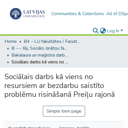
Communities & Collections
All of DSp
Log In
Home
B4 – LU fakultātes / Faculties of the UL
B --- Bij. Sociālo zinātņu fakultātes noslēguma darbi / Faculty of Social Sciences - Graduate works
Bakalaura un maģistra darbi (SZF) / Bachelor's and Master's theses
Sociālais darbs kā viens no resursiem ar bezdarbu saistīto problēmu risināšanā Preiļu rajonā
Sociālais darbs kā viens no
resursiem ar bezdarbu saistīto
problēmu risināšanā Preiļu rajonā
Simple item page