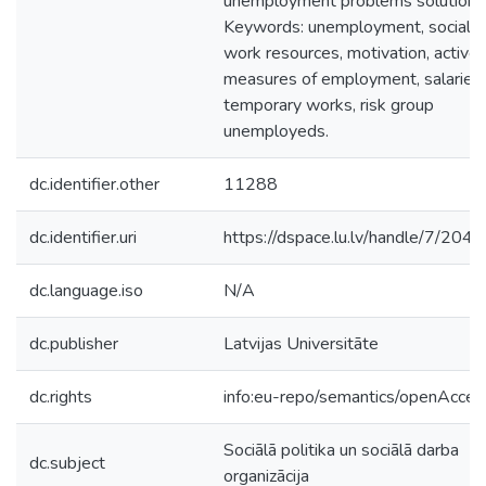
unemployment problems solution.
Keywords: unemployment, social
work resources, motivation, active
measures of employment, salaried
temporary works, risk group
unemployeds.
dc.identifier.other
11288
dc.identifier.uri
https://dspace.lu.lv/handle/7/204
dc.language.iso
N/A
dc.publisher
Latvijas Universitāte
dc.rights
info:eu-repo/semantics/openAcces
Sociālā politika un sociālā darba
dc.subject
organizācija