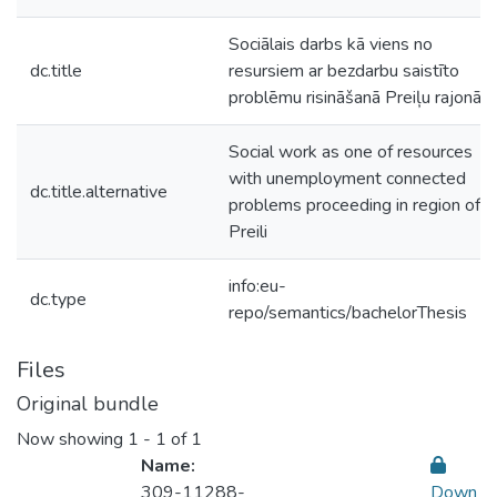
Sociālais darbs kā viens no
dc.title
resursiem ar bezdarbu saistīto
problēmu risināšanā Preiļu rajonā
Social work as one of resources
with unemployment connected
dc.title.alternative
problems proceeding in region of
Preili
info:eu-
dc.type
repo/semantics/bachelorThesis
Files
Original bundle
Now showing
1 - 1 of 1
Name:
309-11288-
Down