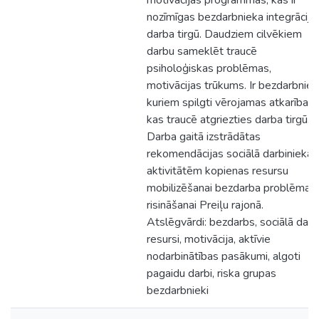
motivācijas programmas, kas ir
nozīmīgas bezdarbnieka integrācijai
darba tirgū. Daudziem cilvēkiem
darbu sameklēt traucē
psiholoģiskas problēmas,
motivācijas trūkums. Ir bezdarbnieki
kuriem spilgti vērojamas atkarības,
kas traucē atgriezties darba tirgū.
Darba gaitā izstrādātas
rekomendācijas sociālā darbinieka
aktivitātēm kopienas resursu
mobilizēšanai bezdarba problēmas
risināšanai Preiļu rajonā.
Atslēgvārdi: bezdarbs, sociālā dar
resursi, motivācija, aktīvie
nodarbinātības pasākumi, algoti
pagaidu darbi, riska grupas
bezdarbnieki