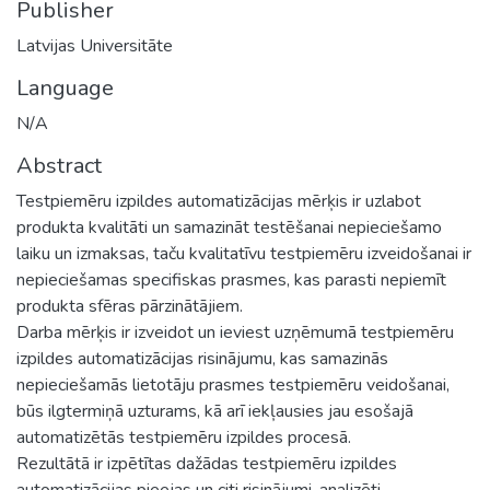
Publisher
Latvijas Universitāte
Language
N/A
Abstract
Testpiemēru izpildes automatizācijas mērķis ir uzlabot
produkta kvalitāti un samazināt testēšanai nepieciešamo
laiku un izmaksas, taču kvalitatīvu testpiemēru izveidošanai ir
nepieciešamas specifiskas prasmes, kas parasti nepiemīt
produkta sfēras pārzinātājiem.
Darba mērķis ir izveidot un ieviest uzņēmumā testpiemēru
izpildes automatizācijas risinājumu, kas samazinās
nepieciešamās lietotāju prasmes testpiemēru veidošanai,
būs ilgtermiņā uzturams, kā arī iekļausies jau esošajā
automatizētās testpiemēru izpildes procesā.
Rezultātā ir izpētītas dažādas testpiemēru izpildes
automatizācijas pieejas un citi risinājumi, analizēti