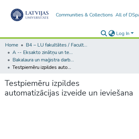
Communities & Collections
All of DSp
Log In
Home
B4 – LU fakultātes / Faculties of the UL
A -- Eksakto zinātņu un tehnoloģiju fakultāte / Faculty of Science and Technology
Bakalaura un maģistra darbi (EZTF) / Bachelor's and Master's theses
Testpiemēru izpildes automatizācijas izveide un ieviešana
Testpiemēru izpildes
automatizācijas izveide un ieviešana