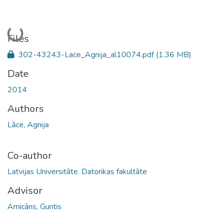
Loading...
Files
302-43243-Lace_Agnija_al10074.pdf
(1.36 MB)
Date
2014
Authors
Lāce, Agnija
Co-author
Latvijas Universitāte. Datorikas fakultāte
Advisor
Arnicāns, Guntis