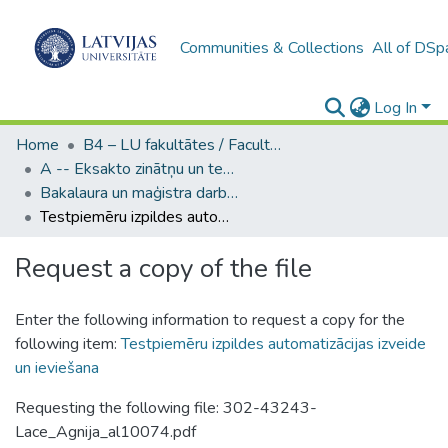
Communities & Collections
All of DSp
Log In
Home
B4 – LU fakultātes / Faculties of the UL
A -- Eksakto zinātņu un tehnoloģiju fakultāte / Faculty of Science and Technology
Bakalaura un maģistra darbi (EZTF) / Bachelor's and Master's theses
Testpiemēru izpildes automatizācijas izveide un ieviešana
Request a copy of the file
Enter the following information to request a copy for the
following item:
Testpiemēru izpildes automatizācijas izveide
un ieviešana
Requesting the following file: 302-43243-
Lace_Agnija_al10074.pdf