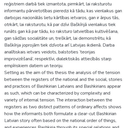
reģistriem darbā tiek izmantota, pirmkārt, lai raksturotu
informantu pārvietotības pieredzi kā tādu, kas vienlaikus gan
darbojas nacionālās lietu kārtības ietvaros, gan ir ārpus tās,
otrkārt, lai raksturotu, kā par dzīvi Baškīrijā vienlaikus tiek
runāts gan kā par tādu, ko raksturo latvietības kultivēšana,
gan sādžas socialitāte un, treškārt, lai demonstrētu, kā
Baškīrija joprojām tiek dzīvota arī Latvijas ikdienā. Darba
analītiskais ietvars veidots, balstoties ‘teorijas
improvizēšanā’, respektīvi, dialektiskās attiecībās starp
empīriskiem datiem un teoriju.
Setting as the aim of this thesis the analysis of the tension
between the registers of the national and the social, stories
and practices of Bashkirian Latvians and Bashkirians appear
as such, which can be characterized by complexity and
variety of internal tension. The interaction between the
registers as two distinct patterns of ordinary affects shows
how the informants both formulate a clear-cut Bashkirian
Latvian story often based on the national order of things,
and experiences Bashkiria through its special relations and