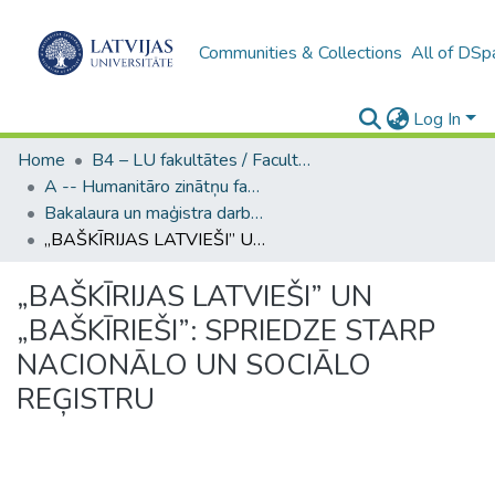
Communities & Collections
All of DSp
Log In
Home
B4 – LU fakultātes / Faculties of the UL
A -- Humanitāro zinātņu fakultāte / Faculty of Humanities
Bakalaura un maģistra darbi (HZF) / Bachelor's and Master's theses
„BAŠKĪRIJAS LATVIEŠI” UN „BAŠKĪRIEŠI”: SPRIEDZE STARP NACIONĀLO UN SOCIĀLO REĢISTRU
„BAŠKĪRIJAS LATVIEŠI” UN
„BAŠKĪRIEŠI”: SPRIEDZE STARP
NACIONĀLO UN SOCIĀLO
REĢISTRU