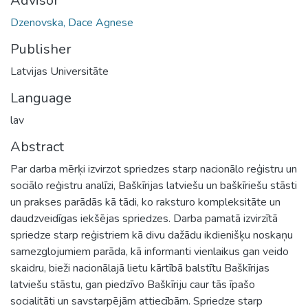
Advisor
Dzenovska, Dace Agnese
Publisher
Latvijas Universitāte
Language
lav
Abstract
Par darba mērķi izvirzot spriedzes starp nacionālo reģistru un
sociālo reģistru analīzi, Baškīrijas latviešu un baškīriešu stāsti
un prakses parādās kā tādi, ko raksturo kompleksitāte un
daudzveidīgas iekšējas spriedzes. Darba pamatā izvirzītā
spriedze starp reģistriem kā divu dažādu ikdienišķu noskaņu
samezglojumiem parāda, kā informanti vienlaikus gan veido
skaidru, bieži nacionālajā lietu kārtībā balstītu Baškīrijas
latviešu stāstu, gan piedzīvo Baškīriju caur tās īpašo
socialitāti un savstarpējām attiecībām. Spriedze starp