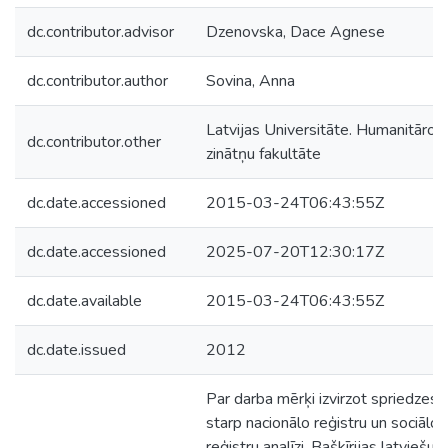
dc.contributor.advisor
Dzenovska, Dace Agnese
dc.contributor.author
Sovina, Anna
Latvijas Universitāte. Humanitāro
dc.contributor.other
zinātņu fakultāte
dc.date.accessioned
2015-03-24T06:43:55Z
dc.date.accessioned
2025-07-20T12:30:17Z
dc.date.available
2015-03-24T06:43:55Z
dc.date.issued
2012
Par darba mērķi izvirzot spriedzes
starp nacionālo reģistru un sociālo
reģistru analīzi, Baškīrijas latviešu 