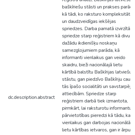
baškīriešu stāsti un prakses parād
kā tādi, ko raksturo kompleksitāte
un daudzveidīgas iekšējas
spriedzes. Darba pamatā izvirzītā
spriedze starp reģistriem kā divu
dažādu ikdienišķu noskaņu
samezglojumiem parāda, kā
informanti vienlaikus gan veido
skaidru, bieži nacionālajā lietu
kārtībā balstītu Baškīrijas latviešu
stāstu, gan piedzīvo Baškīriju caur
tās īpašo socialitāti un savstarpēj
attiecībām. Spriedze starp
dc.description.abstract
reģistriem darbā tiek izmantota,
pirmkārt, lai raksturotu informantu
pārvietotības pieredzi kā tādu, kas
vienlaikus gan darbojas nacionālās
lietu kārtības ietvaros, gan ir ārpus