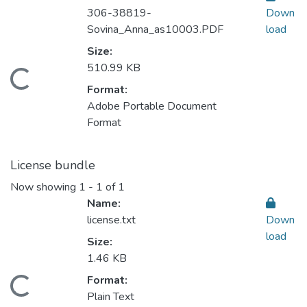
306-38819-
Down
Sovina_Anna_as10003.PDF
load
Size:
510.99 KB
oading...
Format:
Adobe Portable Document
Format
License bundle
Now showing
1 - 1 of 1
Name:
license.txt
Down
load
Size:
1.46 KB
Format:
oading...
Plain Text