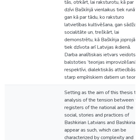
tās, otrkārt, lai raksturotu, kā par
dzīvi Baškīrijā vienlaikus tiek runāts
gan kā par tādu, ko raksturo
latvietības kultivēšana, gan sādžas
socialitāte un, treškārt, lai
demonstrētu, kā Baškīrija joprojām
tiek dzīvota arī Latvijas ikdienā.
Darba analītiskais ietvars veidots,
balstoties ‘teorijas improvizēšanā’,
respektīvi, dialektiskās attiecībās
starp empīriskiem datiem un teoriju
Setting as the aim of this thesis th
analysis of the tension between th
registers of the national and the
social, stories and practices of
Bashkirian Latvians and Bashkirian
appear as such, which can be
characterized by complexity and