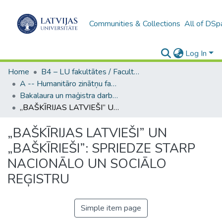
Communities & Collections
All of DSp
Log In
Home
B4 – LU fakultātes / Faculties of the UL
A -- Humanitāro zinātņu fakultāte / Faculty of Humanities
Bakalaura un maģistra darbi (HZF) / Bachelor's and Master's theses
„BAŠKĪRIJAS LATVIEŠI” UN „BAŠKĪRIEŠI”: SPRIEDZE STARP NACIONĀLO UN SOCIĀLO REĢISTRU
„BAŠKĪRIJAS LATVIEŠI” UN
„BAŠKĪRIEŠI”: SPRIEDZE STARP
NACIONĀLO UN SOCIĀLO
REĢISTRU
Simple item page