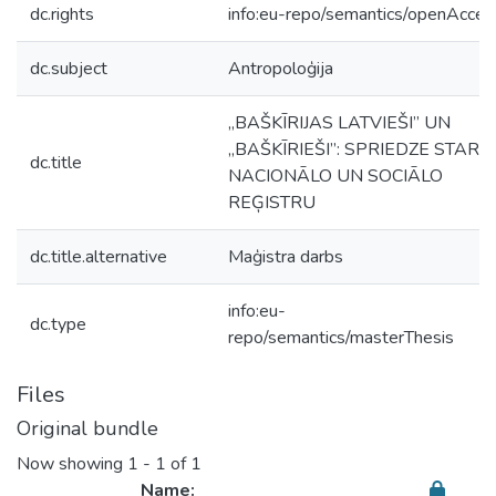
dc.rights
info:eu-repo/semantics/openAcces
dc.subject
Antropoloģija
„BAŠKĪRIJAS LATVIEŠI” UN
„BAŠKĪRIEŠI”: SPRIEDZE STARP
dc.title
NACIONĀLO UN SOCIĀLO
REĢISTRU
dc.title.alternative
Maģistra darbs
info:eu-
dc.type
repo/semantics/masterThesis
Files
Original bundle
Now showing
1 - 1 of 1
Name: