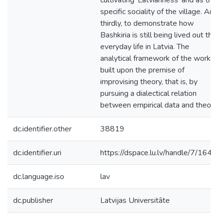
cultivating ‘Latvianness’ and as the
specific sociality of the village. And
thirdly, to demonstrate how
Bashkiria is still being lived out the
everyday life in Latvia. The
analytical framework of the work is
built upon the premise of
improvising theory, that is, by
pursuing a dialectical relation
between empirical data and theory
dc.identifier.other
38819
dc.identifier.uri
https://dspace.lu.lv/handle/7/164
dc.language.iso
lav
dc.publisher
Latvijas Universitāte