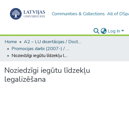
Communities & Collections
All of DSp
Log In
Home
A2 – LU disertācijas / Doctoral theses UL
Promocijas darbi (2007-) / Theses PhD
Noziedzīgi iegūtu līdzekļu legalizēšana
Noziedzīgi iegūtu līdzekļu
legalizēšana