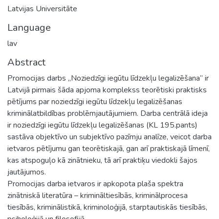
Latvijas Universitāte
Language
lav
Abstract
Promocijas darbs „Noziedzīgi iegūtu līdzekļu legalizēšana” ir
Latvijā pirmais šāda apjoma komplekss teorētiski praktisks
pētījums par noziedzīgi iegūtu līdzekļu legalizēšanas
kriminālatbildības problēmjautājumiem. Darba centrālā ideja
ir noziedzīgi iegūtu līdzekļu legalizēšanas (KL 195.pants)
sastāva objektīvo un subjektīvo pazīmju analīze, veicot darba
ietvaros pētījumu gan teorētiskajā, gan arī praktiskajā līmenī,
kas atspoguļo kā zinātnieku, tā arī praktiķu viedokli šajos
jautājumos.
Promocijas darba ietvaros ir apkopota plaša spektra
zinātniskā literatūra – krimināltiesībās, kriminālprocesa
tiesībās, kriminālistikā, kriminoloģijā, starptautiskās tiesībās,
psiholoģijā un filosofijā.