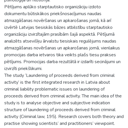
Pētījums aplūko starptautisko organizāciju izdoto
dokumentu būtiskākos priekšnosacījumus naudas
atmazgāšanas novēršanas un apkarošanas jomā, kā arī
izvērtē Latvijas tiesiskās bāzes atbilstību starptautisko
organizāciju izvirzītajām prasībām šajā aspektā. Pētījumā
analizēts atsevišķu ārvalstu tiesiskais regulējums naudas
atmazgāšanas novēršanas un apkarošanas jomā, vienlaikus
promocijas darba ietvaros tika veikts plašs tiesu prakses
pētījums. Promocijas darba rezultātā ir izdarīti secinājumi un
izvirzīti priekšlikumi.
The study ‘Laundering of proceeds derived from criminal
activity’ is the first integrated research in Latvia about
criminal liability problematic issues on laundering of
proceeds derived from criminal activity. The main idea of the
study is to analyse objective and subjective indication
structure of laundering of proceeds derived from criminal
activity (Criminal law, 195). Research covers both theory and
practise showing scientists’ and practitioners’ viewpoint.