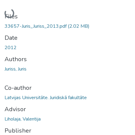
Loading...
Files
33657-Juris_Juriss_2013.pdf
(2.02 MB)
Date
2012
Authors
Juriss, Juris
Co-author
Latvijas Universitāte. Juridiskā fakultāte
Advisor
Liholaja, Valentija
Publisher