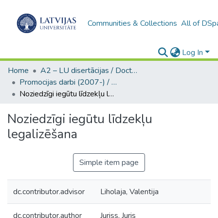
Communities & Collections
All of DSp
Log In
Home
A2 – LU disertācijas / Doctoral theses UL
Promocijas darbi (2007-) / Theses PhD
Noziedzīgi iegūtu līdzekļu legalizēšana
Noziedzīgi iegūtu līdzekļu
legalizēšana
Simple item page
dc.contributor.advisor
Liholaja, Valentija
dc.contributor.author
Juriss, Juris