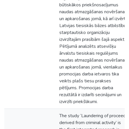
būtiskākos priekšnosacījumus
naudas atmazgāšanas novēršanas
un apkarošanas jomā, kā arī izvērtē
Latvijas tiesiskās bāzes atbilstību
starptautisko organizāciju
izvirzītajām prasībām šajā aspektā.
Pētījumā analizēts atsevišķu
ārvalstu tiesiskais regulējums
naudas atmazgāšanas novēršanas
un apkarošanas jomā, vienlaikus
promocijas darba ietvaros tika
veikts plašs tiesu prakses
pētījums. Promocijas darba
rezultātā ir izdarīti secinājumi un
izvirzīti priekšlikumi.
The study ‘Laundering of proceeds
derived from criminal activity’ is