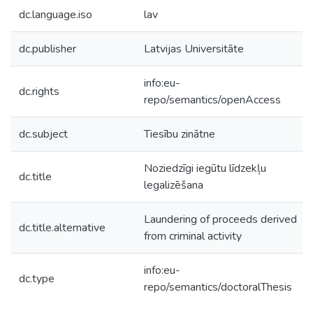
dc.language.iso
lav
dc.publisher
Latvijas Universitāte
info:eu-
dc.rights
repo/semantics/openAccess
dc.subject
Tiesību zinātne
Noziedzīgi iegūtu līdzekļu
dc.title
legalizēšana
Laundering of proceeds derived
dc.title.alternative
from criminal activity
info:eu-
dc.type
repo/semantics/doctoralThesis