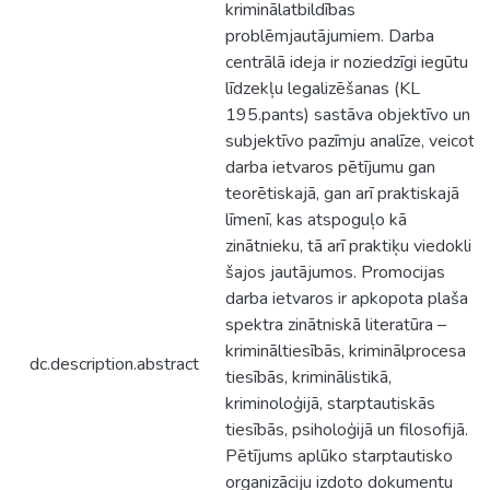
kriminālatbildības
problēmjautājumiem. Darba
centrālā ideja ir noziedzīgi iegūtu
līdzekļu legalizēšanas (KL
195.pants) sastāva objektīvo un
subjektīvo pazīmju analīze, veicot
darba ietvaros pētījumu gan
teorētiskajā, gan arī praktiskajā
līmenī, kas atspoguļo kā
zinātnieku, tā arī praktiķu viedokli
šajos jautājumos. Promocijas
darba ietvaros ir apkopota plaša
spektra zinātniskā literatūra –
krimināltiesībās, kriminālprocesa
dc.description.abstract
tiesībās, kriminālistikā,
kriminoloģijā, starptautiskās
tiesībās, psiholoģijā un filosofijā.
Pētījums aplūko starptautisko
organizāciju izdoto dokumentu