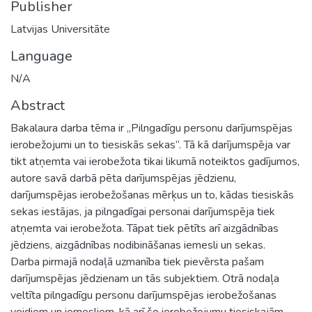
Publisher
Latvijas Universitāte
Language
N/A
Abstract
Bakalaura darba tēma ir „Pilngadīgu personu darījumspējas
ierobežojumi un to tiesiskās sekas”. Tā kā darījumspēja var
tikt atņemta vai ierobežota tikai likumā noteiktos gadījumos,
autore savā darbā pēta darījumspējas jēdzienu,
darījumspējas ierobežošanas mērķus un to, kādas tiesiskās
sekas iestājas, ja pilngadīgai personai darījumspēja tiek
atņemta vai ierobežota. Tāpat tiek pētīts arī aizgādnības
jēdziens, aizgādnības nodibināšanas iemesli un sekas.
Darba pirmajā nodaļā uzmanība tiek pievērsta pašam
darījumspējas jēdzienam un tās subjektiem. Otrā nodaļa
veltīta pilngadīgu personu darījumspējas ierobežošanas
veidiem un iemesliem, kā arī šo ierobežojumu tiesiskajām