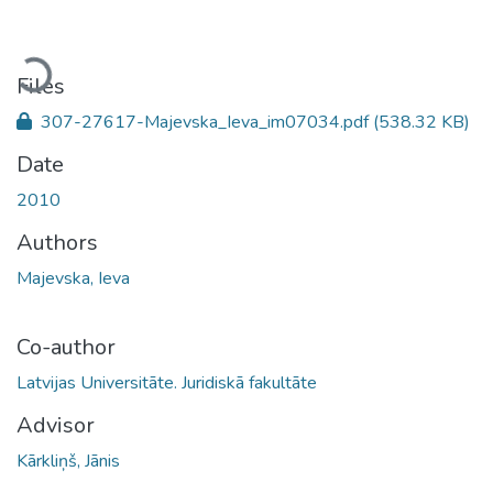
Loading...
Files
307-27617-Majevska_Ieva_im07034.pdf
(538.32 KB)
Date
2010
Authors
Majevska, Ieva
Co-author
Latvijas Universitāte. Juridiskā fakultāte
Advisor
Kārkliņš, Jānis