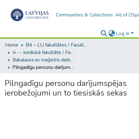
Communities & Collections
All of DSp
Log In
Home
B4 – LU fakultātes / Faculties of the UL
A -- Juridiskā fakultāte / Faculty of Law
Bakalaura un maģistra darbi (JF) / Bachelor's and Master's theses
Pilngadīgu personu darījumspējas ierobežojumi un to tiesiskās sekas
Pilngadīgu personu darījumspējas
ierobežojumi un to tiesiskās sekas