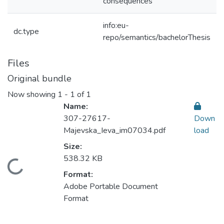
consequences
info:eu-
dc.type
repo/semantics/bachelorThesis
Files
Original bundle
Now showing
1 - 1 of 1
Name:
307-27617-
Down
Majevska_Ieva_im07034.pdf
load
Size:
538.32 KB
Loading...
Format:
Adobe Portable Document
Format