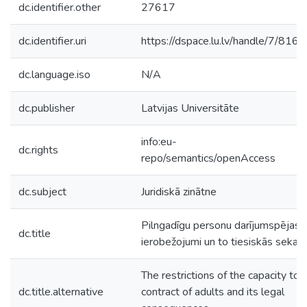
dc.identifier.other
27617
dc.identifier.uri
https://dspace.lu.lv/handle/7/8169
dc.language.iso
N/A
dc.publisher
Latvijas Universitāte
info:eu-
dc.rights
repo/semantics/openAccess
dc.subject
Juridiskā zinātne
Pilngadīgu personu darījumspējas
dc.title
ierobežojumi un to tiesiskās sekas
The restrictions of the capacity to
dc.title.alternative
contract of adults and its legal