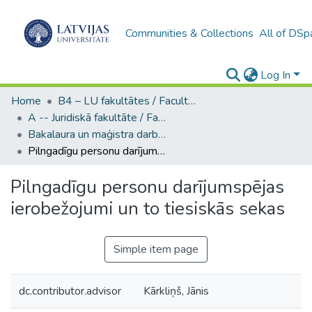
Communities & Collections
All of DSp
Log In
Home
B4 – LU fakultātes / Faculties of the UL
A -- Juridiskā fakultāte / Faculty of Law
Bakalaura un maģistra darbi (JF) / Bachelor's and Master's theses
Pilngadīgu personu darījumspējas ierobežojumi un to tiesiskās sekas
Pilngadīgu personu darījumspējas
ierobežojumi un to tiesiskās sekas
Simple item page
dc.contributor.advisor
Kārkliņš, Jānis