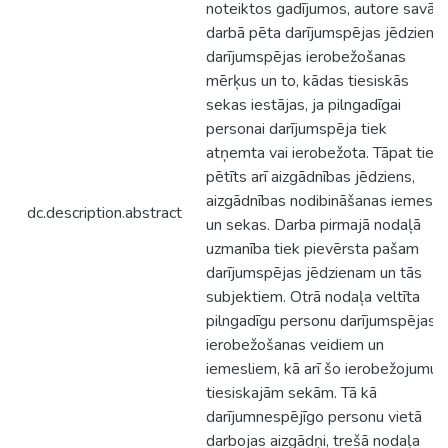
noteiktos gadījumos, autore savā
darbā pēta darījumspējas jēdzienu,
darījumspējas ierobežošanas
mērķus un to, kādas tiesiskās
sekas iestājas, ja pilngadīgai
personai darījumspēja tiek
atņemta vai ierobežota. Tāpat tiek
pētīts arī aizgādnības jēdziens,
aizgādnības nodibināšanas iemesli
dc.description.abstract
un sekas. Darba pirmajā nodaļā
uzmanība tiek pievērsta pašam
darījumspējas jēdzienam un tās
subjektiem. Otrā nodaļa veltīta
pilngadīgu personu darījumspējas
ierobežošanas veidiem un
iemesliem, kā arī šo ierobežojumu
tiesiskajām sekām. Tā kā
darījumnespējīgo personu vietā
darbojas aizgādņi, trešā nodaļa