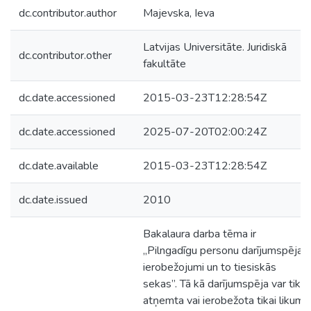
dc.contributor.author
Majevska, Ieva
Latvijas Universitāte. Juridiskā
dc.contributor.other
fakultāte
dc.date.accessioned
2015-03-23T12:28:54Z
dc.date.accessioned
2025-07-20T02:00:24Z
dc.date.available
2015-03-23T12:28:54Z
dc.date.issued
2010
Bakalaura darba tēma ir
„Pilngadīgu personu darījumspējas
ierobežojumi un to tiesiskās
sekas”. Tā kā darījumspēja var tikt
atņemta vai ierobežota tikai likumā