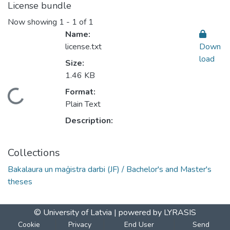
License bundle
Now showing
1 - 1 of 1
Name:
license.txt
Down
load
Size:
1.46 KB
Format:
Loading...
Plain Text
Description:
Collections
Bakalaura un maģistra darbi (JF) / Bachelor's and Master's
theses
© University of Latvia |
powered by LYRASIS
Cookie
Privacy
End User
Send