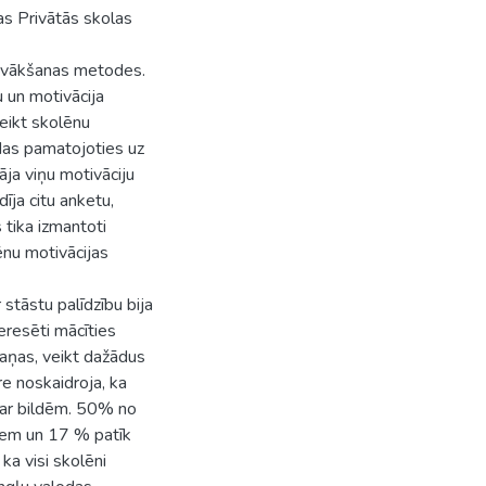
as Privātās skolas
u vākšanas metodes.
u un motivācija
teikt skolēnu
ndas pamatojoties uz
āja viņu motivāciju
dīja citu anketu,
 tika izmantoti
ēnu motivācijas
 stāstu palīdzību bija
eresēti mācīties
emaņas, veikt dažādus
e noskaidroja, ka
i ar bildēm. 50% no
kiem un 17 % patīk
ka visi skolēni