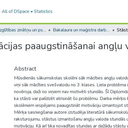
All of DSpace
Statistics
A -- Izglītības zinātņu un psiholoģijas fakultāte / Faculty of Education Sciences and Psychology
Bakalaura un maģistra darbi (PPMF) / Bachelor's and Master's theses
ācijas paaugstināšanai angļu
Abstract
Mūsdienās sākumskolas skolēni sāk mācīties angļu valodu
viņi sāk mācīties svešvalodu no 3. klases. Liela problēma i
novēroja, daži no viņiem nav motivēti stundās. Šī Diplomd
ka stāsti var palīdzēt atrisināt šo problēmu. Darba mērķis
skolēniem iespējams paaugstināt motivāciju izmantojot st
Mērķa sasniegšanai autore izstudēja literatūrā sākumskol
raksturojumu, stāstus izmantošanu angļu valoda stundās 
motivāciju. Kā arī tika novadītas stundas ar dažādu stāst