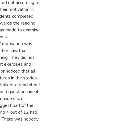
ried out according to
heir motivation in
tudents completed
towards the reading
 was made to examine
ons.
’ motivation was
uthor saw that
ning. They did not
nt exercises and
or noticed that all
ures in the stories,
 liked to read about
ond questionnaire it
ntinue such
iggest part of the
 and 4 out of 12 had
re. There was nobody