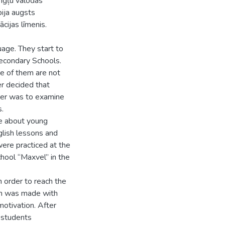
angļu valodas
bija augsts
cijas līmenis.
age. They start to
Secondary Schools.
e of them are not
er decided that
aper was to examine
s.
re about young
nglish lessons and
were practiced at the
hool “Maxvel” in the
n order to reach the
sson was made with
motivation. After
 students