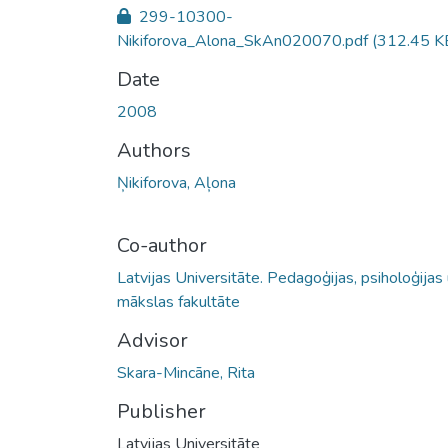
299-10300-
Nikiforova_Alona_SkAn020070.pdf
(312.45 K
Date
2008
Authors
Ņikiforova, Aļona
Co-author
Latvijas Universitāte. Pedagoģijas, psiholoģijas
mākslas fakultāte
Advisor
Skara-Mincāne, Rita
Publisher
Latvijas Universitāte