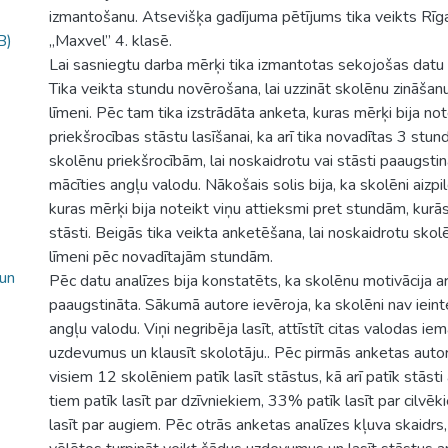
izmantošanu. Atsevišķa gadījuma pētījums tika veikts Rīg
B)
„Maxvel” 4. klasē.
Lai sasniegtu darba mērķi tika izmantotas sekojošas dat
Tika veikta stundu novērošana, lai uzzināt skolēnu zināšan
līmeni. Pēc tam tika izstrādāta anketa, kuras mērķi bija no
priekšrocības stāstu lasīšanai, ka arī tika novadītas 3 stu
skolēnu priekšrocībām, lai noskaidrotu vai stāsti paaugstin
mācīties angļu valodu. Nākošais solis bija, ka skolēni aizpil
kuras mērķi bija noteikt viņu attieksmi pret stundām, kurās
stāsti. Beigās tika veikta anketēšana, lai noskaidrotu skol
līmeni pēc novadītajām stundām.
 un
Pēc datu analīzes bija konstatēts, ka skolēnu motivācija ar
paaugstināta. Sākumā autore ievēroja, ka skolēni nav ieint
angļu valodu. Viņi negribēja lasīt, attīstīt citas valodas i
uzdevumus un klausīt skolotāju.. Pēc pirmās anketas autor
visiem 12 skolēniem patīk lasīt stāstus, kā arī patīk stāst
tiem patīk lasīt par dzīvniekiem, 33% patīk lasīt par cilvē
lasīt par augiem. Pēc otrās anketas analīzes kļuva skaidrs, 