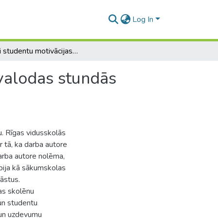
Log In
Stāsti studentu motivācijas paaugstināšanai angļu valodas stundās sākumskolā
 valodas stundās
. Rīgas vidusskolās
r tā, ka darba autore
arba autore nolēma,
 bija kā sākumskolas
āstus.
as skolēnu
un studentu
u un uzdevumu