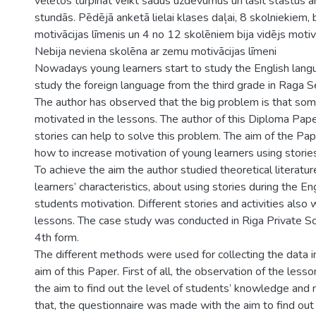
vēlētos turpināt veikt šādus uzdevumus un lasīt stāstus 
stundās. Pēdējā anketā lielai klases daļai, 8 skolniekiem, 
motivācijas līmenis un 4 no 12 skolēniem bija vidējs motivā
Nebija neviena skolēna ar zemu motivācijas līmeni
Nowadays young learners start to study the English langu
study the foreign language from the third grade in Raga 
The author has observed that the big problem is that som
motivated in the lessons. The author of this Diploma Pap
stories can help to solve this problem. The aim of the P
how to increase motivation of young learners using storie
To achieve the aim the author studied theoretical literatu
learners’ characteristics, about using stories during the E
students motivation. Different stories and activities also 
lessons. The case study was conducted in Riga Private Sc
4th form.
The different methods were used for collecting the data i
aim of this Paper. First of all, the observation of the le
the aim to find out the level of students’ knowledge and 
that, the questionnaire was made with the aim to find out