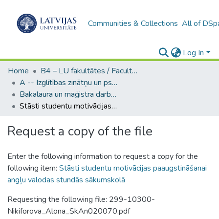
Communities & Collections
All of DSp
Log In
Home
B4 – LU fakultātes / Faculties of the UL
A -- Izglītības zinātņu un psiholoģijas fakultāte / Faculty of Education Sciences and Psychology
Bakalaura un maģistra darbi (PPMF) / Bachelor's and Master's theses
Stāsti studentu motivācijas paaugstināšanai angļu valodas stundās sākumskolā
Request a copy of the file
Enter the following information to request a copy for the
following item:
Stāsti studentu motivācijas paaugstināšanai
angļu valodas stundās sākumskolā
Requesting the following file: 299-10300-
Nikiforova_Alona_SkAn020070.pdf