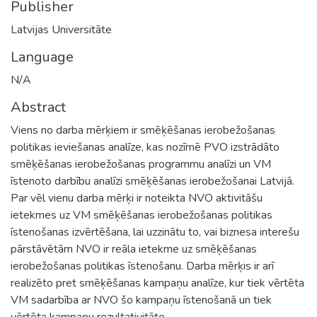
Publisher
Latvijas Universitāte
Language
N/A
Abstract
Viens no darba mērķiem ir smēķēšanas ierobežošanas
politikas ieviešanas analīze, kas nozīmē PVO izstrādāto
smēķēšanas ierobežošanas programmu analīzi un VM
īstenoto darbību analīzi smēķēšanas ierobežošanai Latvijā.
Par vēl vienu darba mērķi ir noteikta NVO aktivitāšu
ietekmes uz VM smēķēšanas ierobežošanas politikas
īstenošanas izvērtēšana, lai uzzinātu to, vai biznesa interešu
pārstāvētām NVO ir reāla ietekme uz smēķēšanas
ierobežošanas politikas īstenošanu. Darba mērķis ir arī
realizēto pret smēķēšanas kampaņu analīze, kur tiek vērtēta
VM sadarbība ar NVO šo kampaņu īstenošanā un tiek
vērtēta kampaņu rezultativitāte.