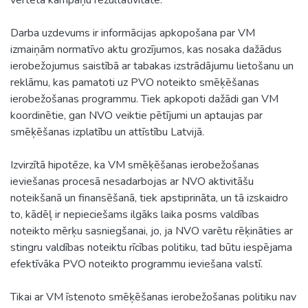
Darba uzdevums ir informācijas apkopošana par VM
izmaiņām normatīvo aktu grozījumos, kas nosaka dažādus
ierobežojumus saistībā ar tabakas izstrādājumu lietošanu un
reklāmu, kas pamatoti uz PVO noteikto smēķēšanas
ierobežošanas programmu. Tiek apkopoti dažādi gan VM
koordinētie, gan NVO veiktie pētījumi un aptaujas par
smēķēšanas izplatību un attīstību Latvijā.
Izvirzītā hipotēze, ka VM smēķēšanas ierobežošanas
ieviešanas procesā nesadarbojas ar NVO aktivitāšu
noteikšanā un finansēšanā, tiek apstiprināta, un tā izskaidro
to, kādēļ ir nepieciešams ilgāks laika posms valdības
noteikto mērķu sasniegšanai, jo, ja NVO varētu rēķināties ar
stingru valdības noteiktu rīcības politiku, tad būtu iespējama
efektīvāka PVO noteikto programmu ieviešana valstī.
Tikai ar VM īstenoto smēķēšanas ierobežošanas politiku nav