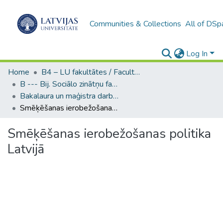
Communities & Collections
All of DSp
Log In
Home
B4 – LU fakultātes / Faculties of the UL
B --- Bij. Sociālo zinātņu fakultātes noslēguma darbi / Faculty of Social Sciences - Graduate works
Bakalaura un maģistra darbi (SZF) / Bachelor's and Master's theses
Smēķēšanas ierobežošanas politika Latvijā
Smēķēšanas ierobežošanas politika
Latvijā