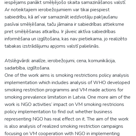
iespējams panākt smēķējošo skaita samazināšanos valstī.
Ar noteiktajiem ierobežojumiem var tikai piespiest
sabiedrību, kā arī var samazināt iedzīvotāju pakļaušanu
pasīvai smēķēšanai, taču jāmaina ir sabiedrības attieksme
pret smēķēšanas atkarību. Ir jāveic aktīva sabiedrības
informēšana un izglītošana, kas nav pietiekama, jo realizēto
tabakas izstrādājumu apjoms valstī palielinās.
Atslēgvārdi: analīze, ierobežojumi, cena, komunikācija,
sadarbība, izglītošana.
One of the work aims is smoking restrictions policy analysis
implementation which includes analysis of WHO developed
smoking restriction programms and VM made actions for
smoking prevalence limitation in Latvia. One more aim of the
work is NGO activities’ impact on VM smoking restricions
policy implementation to find out whether business
representing NGO has real effect on it. The aim of the work
is also analysis of realized smoking restriction campaigns
focusing on VM cooperation with NGO in implementing