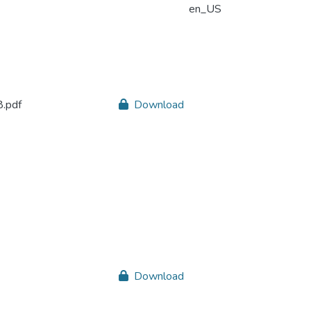
en_US
.pdf
Download
Download