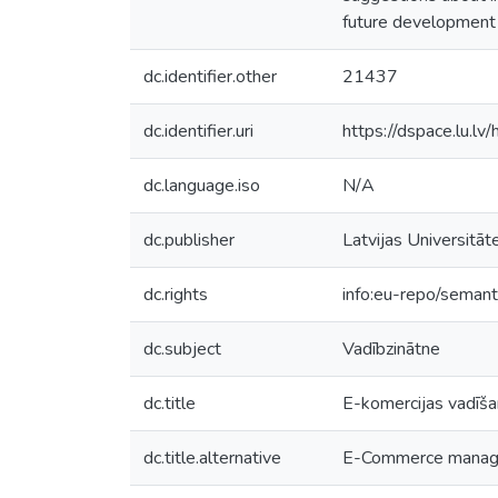
future development p
dc.identifier.other
21437
dc.identifier.uri
https://dspace.lu.l
dc.language.iso
N/A
dc.publisher
Latvijas Universitāt
dc.rights
info:eu-repo/seman
dc.subject
Vadībzinātne
dc.title
E-komercijas vadīša
dc.title.alternative
E-Commerce manage