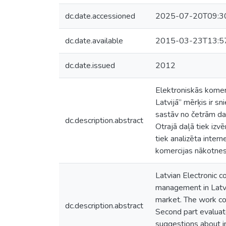
dc.date.accessioned
2025-07-20T09:3
dc.date.available
2015-03-23T13:5
dc.date.issued
2012
Elektroniskās komer
Latvijā” mērķis ir s
sastāv no četrām daļ
dc.description.abstract
Otrajā daļā tiek izvē
tiek analizēta intern
komercijas nākotnes 
Latvian Electronic 
management in Latvi
market. The work con
dc.description.abstract
Second part evaluat
suggestions about in