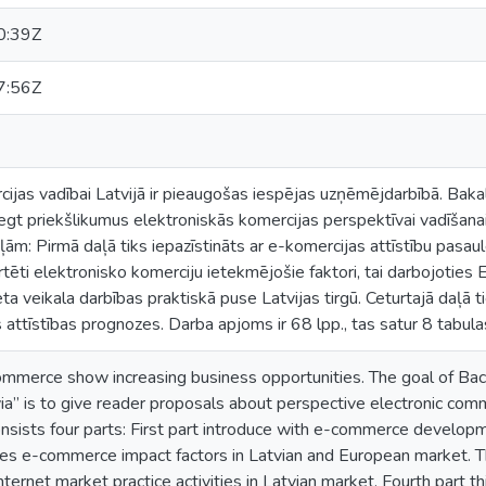
0:39Z
7:56Z
cijas vadībai Latvijā ir pieaugošas iespējas uzņēmējdarbībā. Bak
niegt priekšlikumus elektroniskās komercijas perspektīvai vadīšanai
ām: Pirmā daļā tiks iepazīstināts ar e-komercijas attīstību pasaulē
rtēti elektronisko komerciju ietekmējošie faktori, tai darbojoties E
eta veikala darbības praktiskā puse Latvijas tirgū. Ceturtajā daļā 
attīstības prognozes. Darba apjoms ir 68 lpp., tas satur 8 tabula
commerce show increasing business opportunities. The goal of B
a” is to give reader proposals about perspective electronic co
sists four parts: First part introduce with e-commerce developme
es e-commerce impact factors in Latvian and European market. Th
ternet market practice activities in Latvian market. Fourth part 