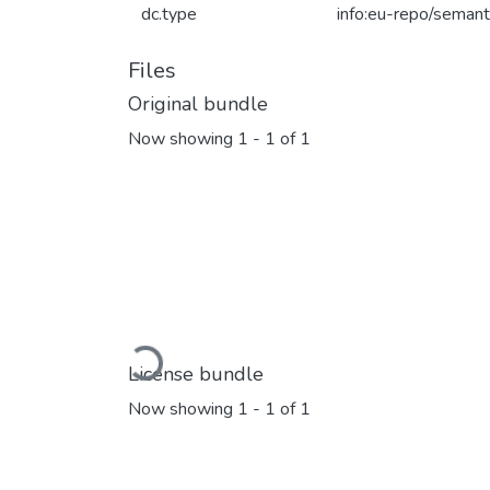
dc.type
info:eu-repo/semant
Files
Original bundle
Now showing
1 - 1 of 1
Loading...
License bundle
Now showing
1 - 1 of 1