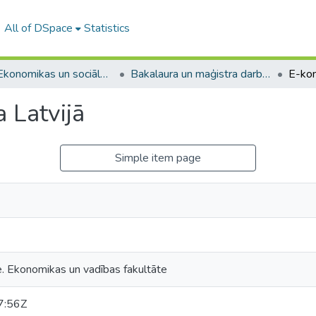
All of DSpace
Statistics
A -- Ekonomikas un sociālo zinātņu fakultāte / Faculty of Economics and Social Sciences
Bakalaura un maģistra darbi (ESZF) / Bachelor's and Master's theses
 Latvijā
Simple item page
e. Ekonomikas un vadības fakultāte
7:56Z