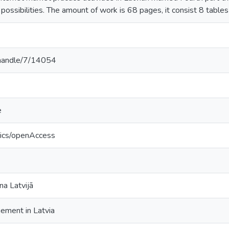
ossibilities. The amount of work is 68 pages, it consist 8 tables
v/handle/7/14054
e
tics/openAccess
na Latvijā
ment in Latvia