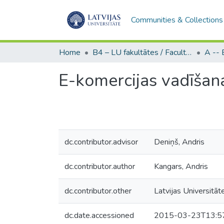
Communities & Collections
Home
B4 – LU fakultātes / Faculties of the UL
E-komercijas vadīšana
dc.contributor.advisor
Deniņš, Andris
dc.contributor.author
Kangars, Andris
dc.contributor.other
Latvijas Universitāt
dc.date.accessioned
2015-03-23T13:5