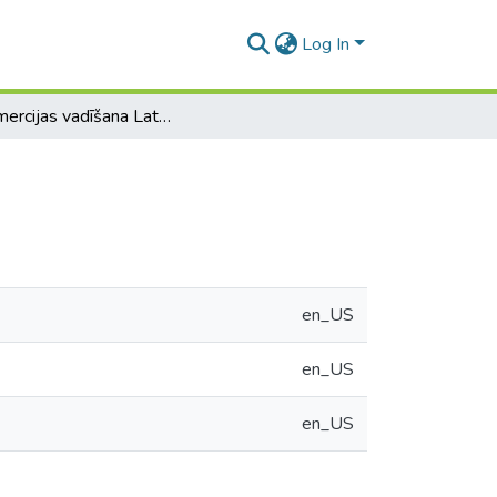
Log In
E-komercijas vadīšana Latvijā
en_US
en_US
en_US