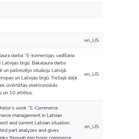
en_US
alaura darba ”E-komercijas vadīšana
 Latvijas tirgū. Bakalaura darbs
 un pašreizējo situāciju Latvijā.
en_US
iropas un Latvijas tirgū. Trešajā daļā
tiek izvērtētas elektroniskās
s un 10 attēlus.
achelor’s work “E-Commerce
mmerce management in Latvian
nt and current Latvian situation.
en_US
ird part analyzes and gives
thinks through electronic commerce