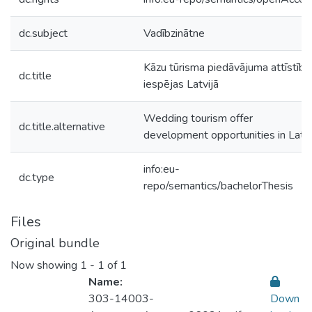
dc.subject
Vadībzinātne
Kāzu tūrisma piedāvājuma attīstība
dc.title
iespējas Latvijā
Wedding tourism offer
dc.title.alternative
development opportunities in Latv
info:eu-
dc.type
repo/semantics/bachelorThesis
Files
Original bundle
Now showing
1 - 1 of 1
Name:
303-14003-
Down