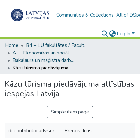
Communities & Collections
All of DSp
Log In
Home
B4 – LU fakultātes / Faculties of the UL
A -- Ekonomikas un sociālo zinātņu fakultāte / Faculty of Economics and Social Sciences
Bakalaura un maģistra darbi (ESZF) / Bachelor's and Master's theses
Kāzu tūrisma piedāvājuma attīstības iespējas Latvijā
Kāzu tūrisma piedāvājuma attīstības
iespējas Latvijā
Simple item page
dc.contributor.advisor
Brencis, Juris