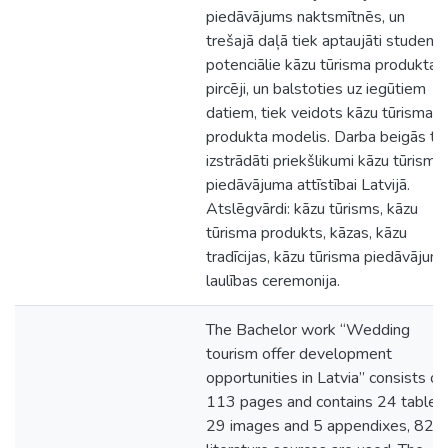
piedāvājums naktsmītnēs, un
trešajā daļā tiek aptaujāti studenti 
potenciālie kāzu tūrisma produkta
pircēji, un balstoties uz iegūtiem
datiem, tiek veidots kāzu tūrisma
produkta modelis. Darba beigās tik
izstrādāti priekšlikumi kāzu tūrisma
piedāvājuma attīstībai Latvijā.
Atslēgvārdi: kāzu tūrisms, kāzu
tūrisma produkts, kāzas, kāzu
tradīcijas, kāzu tūrisma piedāvājums
laulības ceremonija.
The Bachelor work “Wedding
tourism offer development
opportunities in Latvia” consists of
113 pages and contains 24 tables,
29 images and 5 appendixes, 82