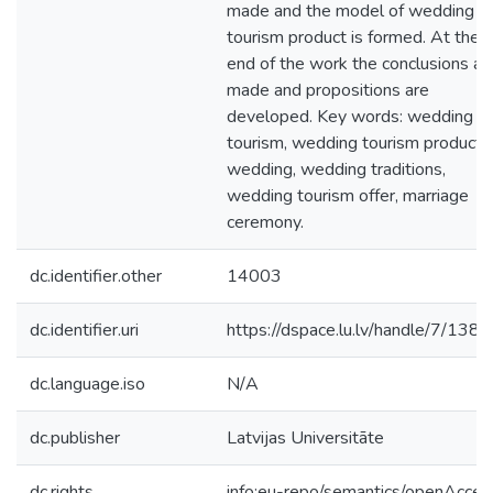
made and the model of wedding
tourism product is formed. At the
end of the work the conclusions ar
made and propositions are
developed. Key words: wedding
tourism, wedding tourism product,
wedding, wedding traditions,
wedding tourism offer, marriage
ceremony.
dc.identifier.other
14003
dc.identifier.uri
https://dspace.lu.lv/handle/7/138
dc.language.iso
N/A
dc.publisher
Latvijas Universitāte
dc.rights
info:eu-repo/semantics/openAcces