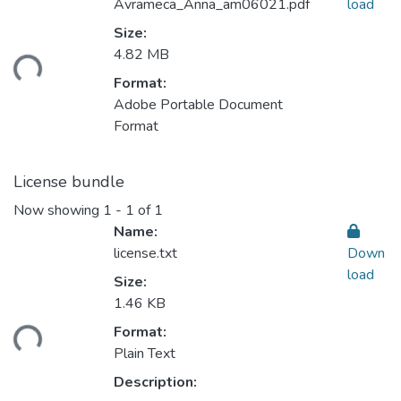
Avrameca_Anna_am06021.pdf
load
Size:
ding...
4.82 MB
Format:
Adobe Portable Document
Format
License bundle
Now showing
1 - 1 of 1
Name:
license.txt
Down
load
Size:
1.46 KB
ding...
Format:
Plain Text
Description: