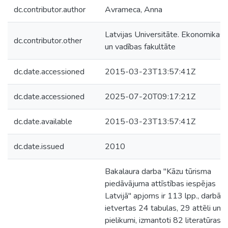
dc.contributor.author
Avrameca, Anna
Latvijas Universitāte. Ekonomikas
dc.contributor.other
un vadības fakultāte
dc.date.accessioned
2015-03-23T13:57:41Z
dc.date.accessioned
2025-07-20T09:17:21Z
dc.date.available
2015-03-23T13:57:41Z
dc.date.issued
2010
Bakalaura darba "Kāzu tūrisma
piedāvājuma attīstības iespējas
Latvijā" apjoms ir 113 lpp., darbā ir
ietvertas 24 tabulas, 29 attēli un 5
pielikumi, izmantoti 82 literatūras