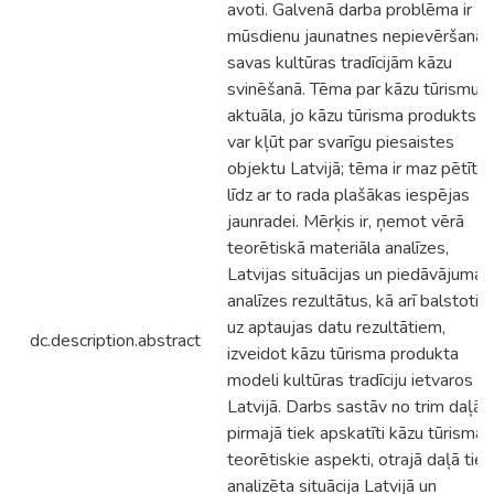
avoti. Galvenā darba problēma ir
mūsdienu jaunatnes nepievēršanās
savas kultūras tradīcijām kāzu
svinēšanā. Tēma par kāzu tūrismu ir
aktuāla, jo kāzu tūrisma produkts
var kļūt par svarīgu piesaistes
objektu Latvijā; tēma ir maz pētīta,
līdz ar to rada plašākas iespējas
jaunradei. Mērķis ir, ņemot vērā
teorētiskā materiāla analīzes,
Latvijas situācijas un piedāvājuma
analīzes rezultātus, kā arī balstotie
uz aptaujas datu rezultātiem,
dc.description.abstract
izveidot kāzu tūrisma produkta
modeli kultūras tradīciju ietvaros
Latvijā. Darbs sastāv no trim daļām
pirmajā tiek apskatīti kāzu tūrisma
teorētiskie aspekti, otrajā daļā tiek
analizēta situācija Latvijā un